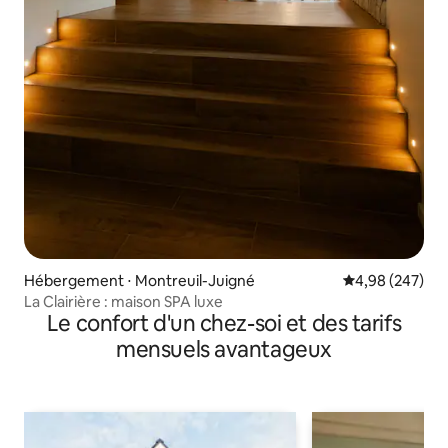
Hébergement ⋅ Montreuil-Juigné
Évaluation moy
4,98 (247)
La Clairière : maison SPA luxe
Le confort d'un chez-soi et des tarifs
mensuels avantageux