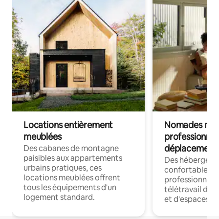
Locations entièrement
Nomades num
meublées
professionnel
déplacement
Des cabanes de montagne
paisibles aux appartements
Des hébergem
urbains pratiques, ces
confortables p
locations meublées offrent
professionnels
tous les équipements d'un
télétravail dis
logement standard.
et d'espaces de