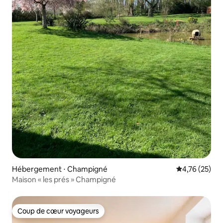
Hébergement ⋅ Champigné
Évaluation mo
4,76 (25)
Maison « les prés » Champigné
Coup de cœur voyageurs
Coup de cœur voyageurs