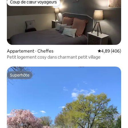
Coup de cœur voyageurs
Coup de cœur voyageurs
Appartement ⋅ Cheffes
Évaluation moy
4,89 (406)
Petit logement cosy dans charmant petit village
Superhôte
Superhôte