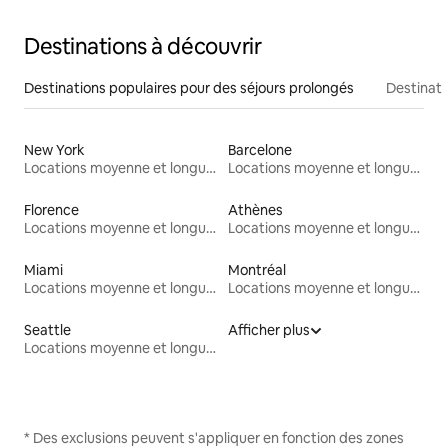
Destinations à découvrir
Destinations populaires pour des séjours prolongés
Destinati
New York
Barcelone
Locations moyenne et longue durée
Locations moyenne et longue durée
Florence
Athènes
Locations moyenne et longue durée
Locations moyenne et longue durée
Miami
Montréal
Locations moyenne et longue durée
Locations moyenne et longue durée
Seattle
Afficher plus
Locations moyenne et longue durée
* Des exclusions peuvent s'appliquer en fonction des zones