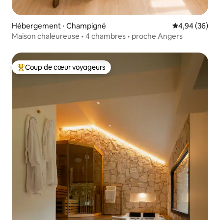
Hébergement ⋅ Champigné
Évaluation mo
4,94 (36)
Maison chaleureuse • 4 chambres • proche Angers
Coup de cœur voyageurs
Coups de cœur voyageurs les plus appréciés