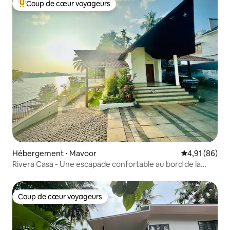
Coup de cœur voyageurs
Coups de cœur voyageurs les plus appréciés
Hébergement ⋅ Mavoor
Évaluation mo
4,91 (86)
Rivera Casa - Une escapade confortable au bord de la
rivière.
Coup de cœur voyageurs
Coup de cœur voyageurs