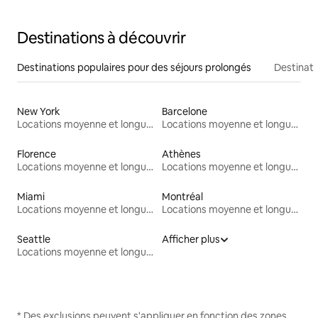
Destinations à découvrir
Destinations populaires pour des séjours prolongés
Destinati
New York
Barcelone
Locations moyenne et longue durée
Locations moyenne et longue durée
Florence
Athènes
Locations moyenne et longue durée
Locations moyenne et longue durée
Miami
Montréal
Locations moyenne et longue durée
Locations moyenne et longue durée
Seattle
Afficher plus
Locations moyenne et longue durée
* Des exclusions peuvent s'appliquer en fonction des zones