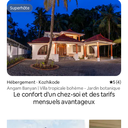
Superhôte
Superhôte
Hébergement ⋅ Kozhikode
Évaluatio
5 (4)
Angam Banyan | Villa tropicale bohème - Jardin botanique
Le confort d'un chez-soi et des tarifs
mensuels avantageux