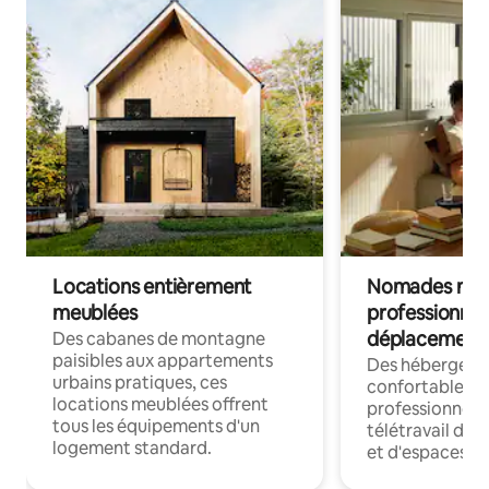
Locations entièrement
Nomades num
meublées
professionnel
déplacement
Des cabanes de montagne
paisibles aux appartements
Des hébergem
urbains pratiques, ces
confortables p
locations meublées offrent
professionnels
tous les équipements d'un
télétravail dis
logement standard.
et d'espaces de