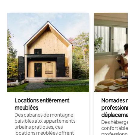
Locations entièrement
Nomades num
meublées
professionnel
déplacement
Des cabanes de montagne
paisibles aux appartements
Des hébergem
urbains pratiques, ces
confortables p
locations meublées offrent
professionnels