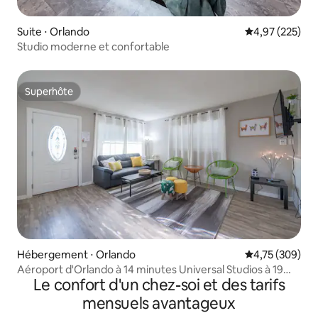
Suite ⋅ Orlando
Évaluation moy
4,97 (225)
Studio moderne et confortable
Superhôte
Superhôte
Hébergement ⋅ Orlando
Évaluation moy
4,75 (309)
Aéroport d'Orlando à 14 minutes Universal Studios à 19
Le confort d'un chez-soi et des tarifs
minutes
mensuels avantageux