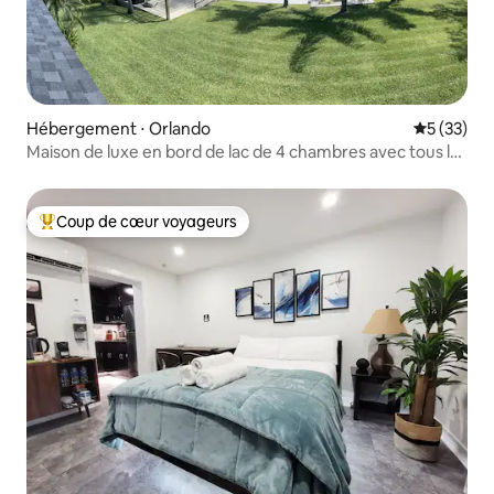
Hébergement ⋅ Orlando
Évaluation
5 (33)
Maison de luxe en bord de lac de 4 chambres avec tous les
équipements
Coup de cœur voyageurs
Coups de cœur voyageurs les plus appréciés