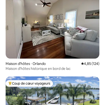
Maison d'hôtes ⋅ Orlando
Évaluation moy
4,85 (124)
Maison d'hôtes historique en bord de lac
Coup de cœur voyageurs
Coups de cœur voyageurs les plus appréciés