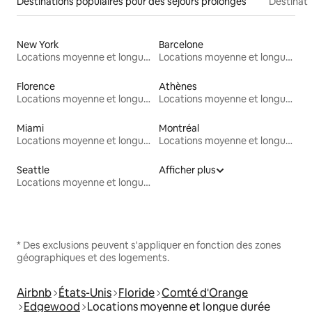
Destinations populaires pour des séjours prolongés
Destinati
New York
Barcelone
Locations moyenne et longue durée
Locations moyenne et longue durée
Florence
Athènes
Locations moyenne et longue durée
Locations moyenne et longue durée
Miami
Montréal
Locations moyenne et longue durée
Locations moyenne et longue durée
Seattle
Afficher plus
Locations moyenne et longue durée
* Des exclusions peuvent s'appliquer en fonction des zones
géographiques et des logements.
Airbnb
États-Unis
Floride
Comté d'Orange
Edgewood
Locations moyenne et longue durée