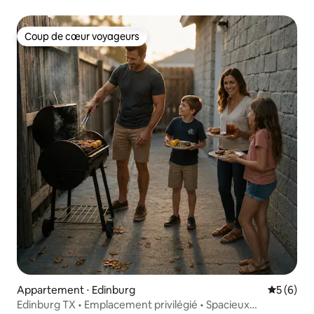
Coup de cœur voyageurs
Coup de cœur voyageurs
Appartement ⋅ Edinburg
Évaluatio
5 (6)
Edinburg TX • Emplacement privilégié • Spacieux