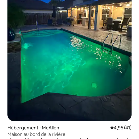
Hébergement ⋅ McAllen
Évaluation mo
4,95 (41)
Maison au bord de la rivière