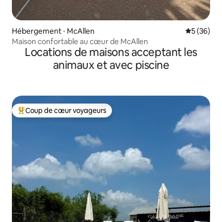
Hébergement ⋅ McAllen
Évaluation
5 (36)
Maison confortable au cœur de McAllen
Locations de maisons acceptant les
animaux et avec piscine
Coup de cœur voyageurs
Coups de cœur voyageurs les plus appréciés