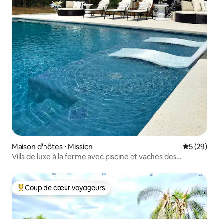
Maison d'hôtes ⋅ Mission
Évaluation
5 (29)
Villa de luxe à la ferme avec piscine et vaches des
Highlands
Coup de cœur voyageurs
Coups de cœur voyageurs les plus appréciés