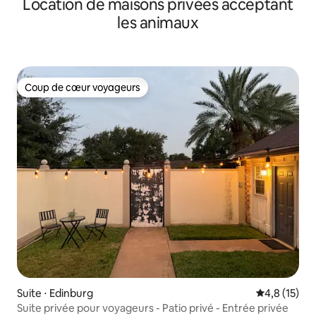
Location de maisons privées acceptant
les animaux
Coup de cœur voyageurs
Coup de cœur voyageurs
Suite ⋅ Edinburg
Évaluation m
4,8 (15)
Suite privée pour voyageurs - Patio privé - Entrée privée