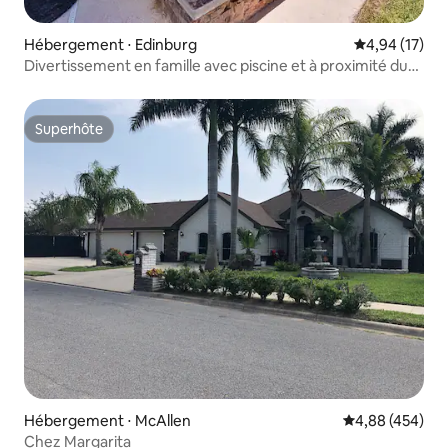
Hébergement ⋅ Edinburg
Évaluation mo
4,94 (17)
Divertissement en famille avec piscine et à proximité du
stade Vackar
Superhôte
Superhôte
Hébergement ⋅ McAllen
Évaluation moy
4,88 (454)
Chez Margarita