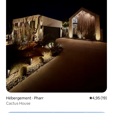
Hébergement ⋅ Pharr
Évaluation mo
4,95 (19)
Cactus House