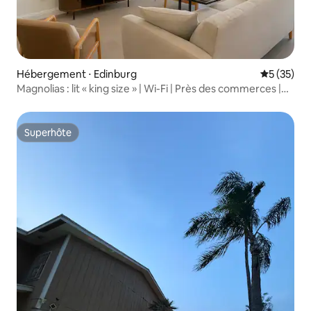
Hébergement ⋅ Edinburg
Évaluation
5 (35)
Magnolias : lit « king size » | Wi-Fi | Près des commerces |
Jardin | 4 téléviseurs connectés
Superhôte
Superhôte