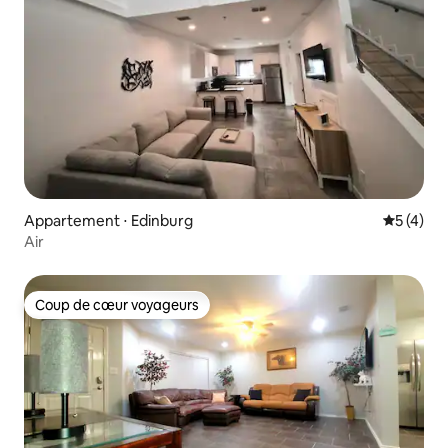
Appartement ⋅ Edinburg
Évaluatio
5 (4)
Air
Coup de cœur voyageurs
Coup de cœur voyageurs