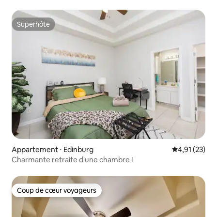
2 chambres/2 salles de bain
Superhôte
Superhôte
Appartement ⋅ Edinburg
Évaluation mo
4,91 (23)
Charmante retraite d'une chambre !
Coup de cœur voyageurs
Coup de cœur voyageurs