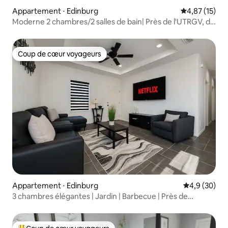
Appartement ⋅ Edinburg
Évaluation mo
4,87 (15)
Moderne 2 chambres/2 salles de bain| Près de l'UTRGV, du
palais de justice, des hôpitaux
Coup de cœur voyageurs
Coup de cœur voyageurs
Appartement ⋅ Edinburg
Évaluation m
4,9 (30)
3 chambres élégantes | Jardin | Barbecue | Près de
Shoppes at RGV