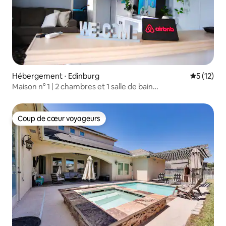
Hébergement ⋅ Edinburg
Évaluation
5 (12)
Maison n° 1 | 2 chambres et 1 salle de bain
confortables | Wi-Fi rapide | Barbecue | 3 télévisions
Coup de cœur voyageurs
Coup de cœur voyageurs