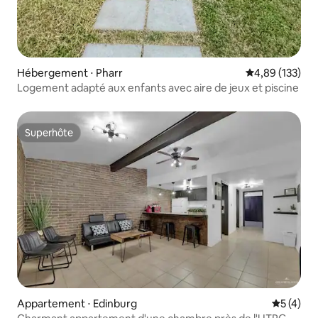
Hébergement ⋅ Pharr
Évaluation moy
4,89 (133)
Logement adapté aux enfants avec aire de jeux et piscine
Superhôte
Superhôte
Appartement ⋅ Edinburg
Évaluatio
5 (4)