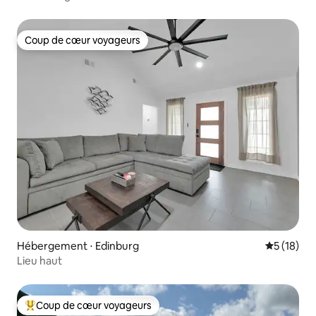
Coup de cœur voyageurs
Coup de cœur voyageurs
Hébergement ⋅ Edinburg
Évaluation
5 (18)
Lieu haut
Coup de cœur voyageurs
Coups de cœur voyageurs les plus appréciés