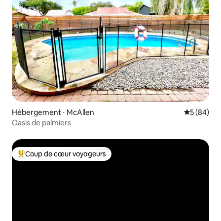
Hébergement ⋅ McAllen
Évaluation
5 (84)
Oasis de palmiers
Coup de cœur voyageurs
Coups de cœur voyageurs les plus appréciés