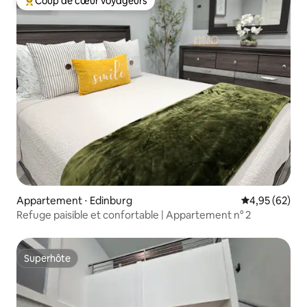
Coup de cœur voyageurs
Coups de cœur voyageurs les plus appréciés
Appartement ⋅ Edinburg
Évaluation mo
4,95 (62)
Refuge paisible et confortable | Appartement n° 2
Superhôte
Superhôte