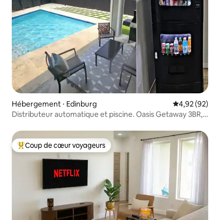
Hébergement ⋅ Edinburg
Évaluation mo
4,92 (92)
Distributeur automatique et piscine. Oasis Getaway 3BR, 5
lits
Coup de cœur voyageurs
Coups de cœur voyageurs les plus appréciés