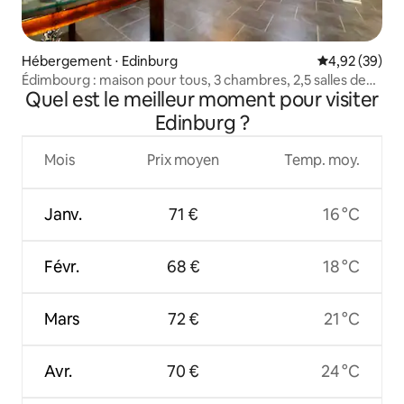
Hébergement ⋅ Edinburg
Évaluation mo
4,92 (39)
Édimbourg : maison pour tous, 3 chambres, 2,5 salles de
Quel est le meilleur moment pour visiter
bain
Edinburg ?
Mois
Prix moyen
Temp. moy.
Janv.
71 €
16 °C
Févr.
68 €
18 °C
Mars
72 €
21 °C
Avr.
70 €
24 °C