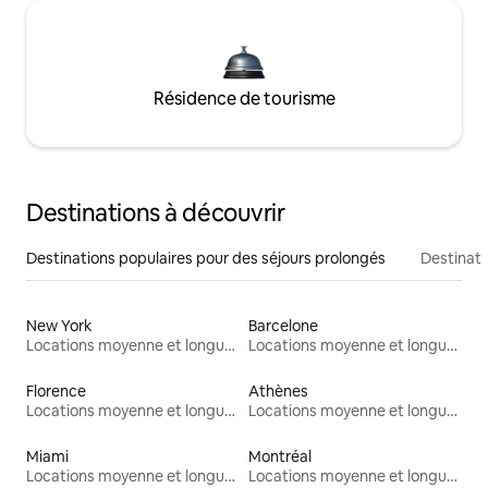
Résidence de tourisme
Destinations à découvrir
Destinations populaires pour des séjours prolongés
Destinati
New York
Barcelone
Locations moyenne et longue durée
Locations moyenne et longue durée
Florence
Athènes
Locations moyenne et longue durée
Locations moyenne et longue durée
Miami
Montréal
Locations moyenne et longue durée
Locations moyenne et longue durée