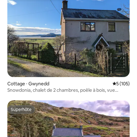
Cottage ⋅ Gwynedd
Évaluation 
5 (105)
Snowdonia, chalet de 2 chambres, poêle à bois, vue
imprenable
Superhôte
Superhôte