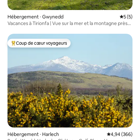
Hébergement ⋅ Gwynedd
Évaluatio
5 (5)
Vacances à Tirionfa | Vue sur la mer et la montagne près
d'Harlech
Coup de cœur voyageurs
Coups de cœur voyageurs les plus appréciés
Hébergement ⋅ Harlech
Évaluation moy
4,94 (366)