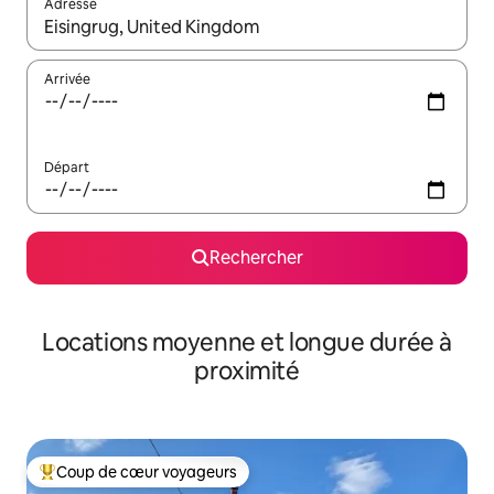
Adresse
Lorsque les résultats s'affichent, utilisez les flèches vers le hau
Arrivée
Départ
Rechercher
Locations moyenne et longue durée à
proximité
Coup de cœur voyageurs
Coups de cœur voyageurs les plus appréciés