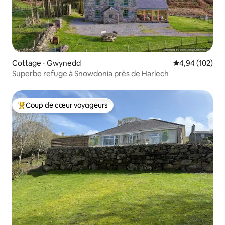
Cottage ⋅ Gwynedd
Évaluation moy
4,94 (102)
Superbe refuge à Snowdonia près de Harlech
Coup de cœur voyageurs
Coups de cœur voyageurs les plus appréciés