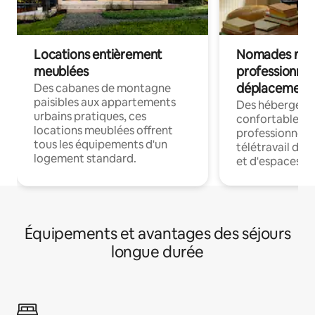
Locations entièrement
Nomades num
meublées
professionnel
déplacement
Des cabanes de montagne
paisibles aux appartements
Des hébergem
urbains pratiques, ces
confortables p
locations meublées offrent
professionnels
tous les équipements d'un
télétravail dis
logement standard.
et d'espaces de
Équipements et avantages des séjours
longue durée