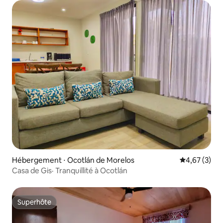
Hébergement ⋅ Ocotlán de Morelos
Évaluation m
4,67 (3)
Casa de Gis· Tranquillité à Ocotlán
Superhôte
Superhôte