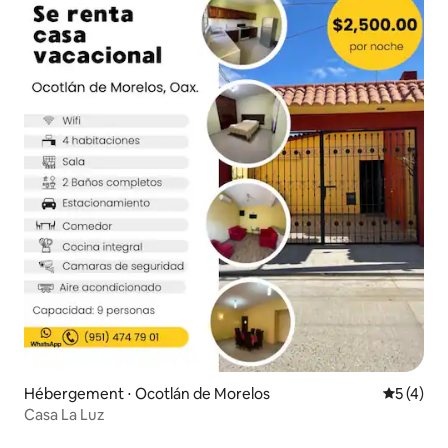
Hébergement ⋅ Ocotlán de Morelos
Évaluatio
5 (4)
Casa La Luz