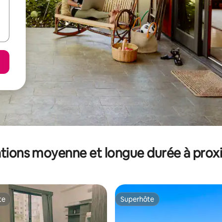
tions moyenne et longue durée à prox
te
Superhôte
te
Superhôte