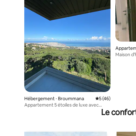
Apparte
Maison d’
Hébergement ⋅ Broummana
Évaluation moyenne
5 (46)
Appartement 5 étoiles de luxe avec
Le confor
service complet 24h/24 et 7j/7 et vue sur
Brummana