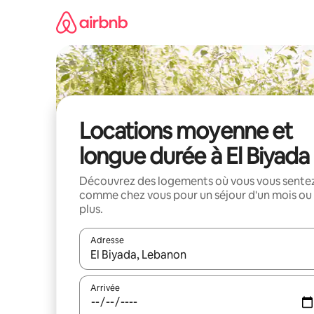
Aller
directement
au
contenu
Locations moyenne et
longue durée à El Biyada
Découvrez des logements où vous vous sente
comme chez vous pour un séjour d'un mois ou
plus.
Adresse
Lorsque les résultats s'affichent, utilisez les flèc
Arrivée