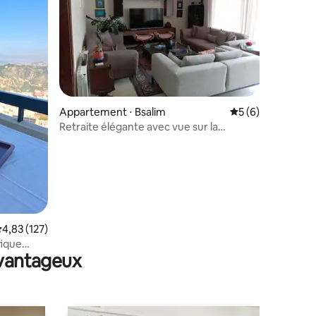
ntaires : 4,93 sur 5
Appartement ⋅ Bsalim
Évaluation moyenn
5 (6)
Retraite élégante avec vue sur la
montagne
valuation moyenne sur la base de 127 commentaires : 4,83 sur 5
4,83 (127)
fique
avantageux