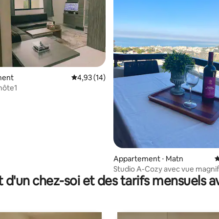
ment
Évaluation moyenne sur la base de 14 comme
4,93 (14)
hôte1
 sur la base de 46 commentaires : 5 sur 5
Appartement ⋅ Matn
É
Studio A-Cozy avec vue magni
t d'un chez-soi et des tarifs mensuels 
(APPARTEMENT A)