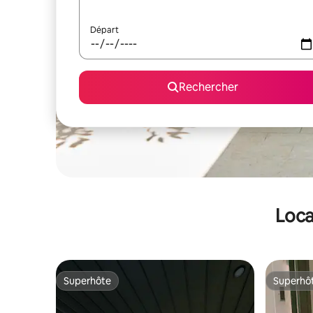
Départ
Rechercher
Loca
Superhôte
Superhô
Superhôte
Superhô