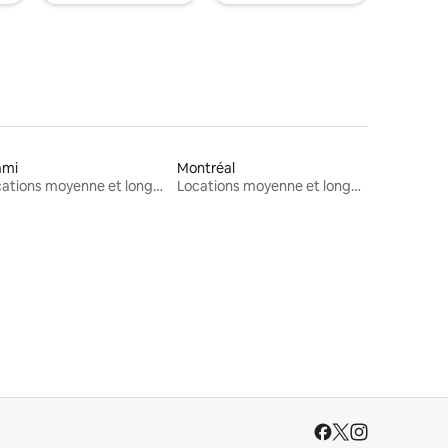
ami
Montréal
Locations moyenne et longue durée
Locations moyenne et longue durée