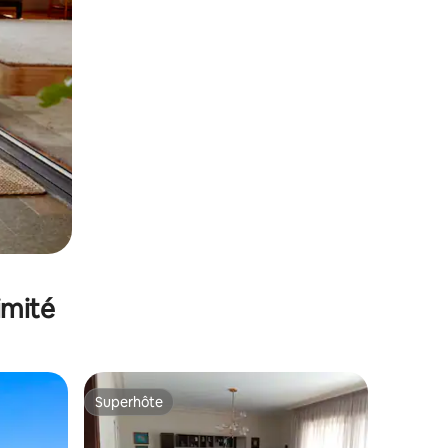
imité
Superhôte
Superhôte