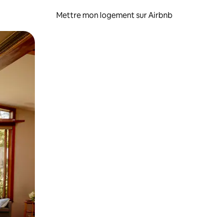
Mettre mon logement sur Airbnb
sant glisser.