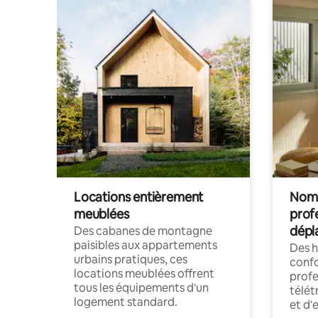
Locations entièrement
Noma
meublées
prof
dépl
Des cabanes de montagne
paisibles aux appartements
Des 
urbains pratiques, ces
confo
locations meublées offrent
profe
tous les équipements d'un
télét
logement standard.
et d'