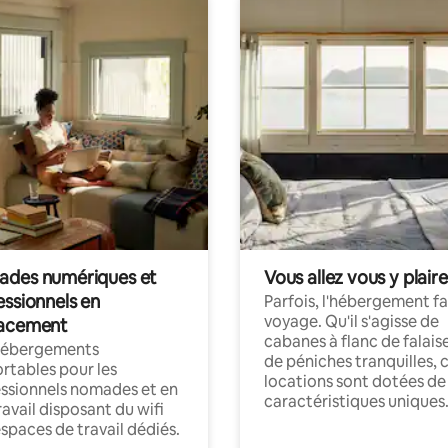
des numériques et
Vous allez vous y plaire
essionnels en
Parfois, l'hébergement fai
voyage. Qu'il s'agisse de
acement
cabanes à flanc de falais
hébergements
de péniches tranquilles, 
rtables pour les
locations sont dotées de
ssionnels nomades et en
caractéristiques uniques
ravail disposant du wifi
espaces de travail dédiés.