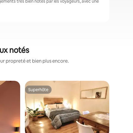
gements très bien notés par les voyageurs, avec une
eux notés
ur propreté et bien plus encore.
Appartem
Superhôte
Superhô
Superhôte
Superhô
Appartem
tout équi
chambres,
grande sal
lave-lin
lumineux,