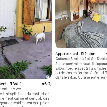
 la base de 20 commentaires : 4,95 sur 5
Appartement ⋅ El Bolsón
Cabanes Sublime Bolsón-Duple
Super central et neuf. Il dispos
salon intégré avec 2 lits simples
carricama en fer forgé. Smart T
dans le salon. Cuisine entière
équipée avec appareils électr
nt ⋅ El Bolsón
Évaluation moyenne sur la base de 7 co
5 (7)
et vaisselle, chauffage dans tou
 entier Alwe
pièces, armoire + valise, wifi ha
e la simplicité et du confort de
gamme, salle de bain complète
gement calme et central, idéal
équipements et sèche-cheveu
jour agréable. Il est équipé de
l'étage, chambre double avec t