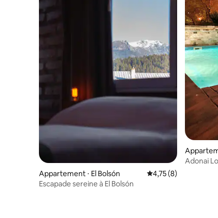
Apparteme
Adonai Lo
Appartement ⋅ El Bolsón
Évaluation moyenne s
4,75 (8)
Escapade sereine à El Bolsón