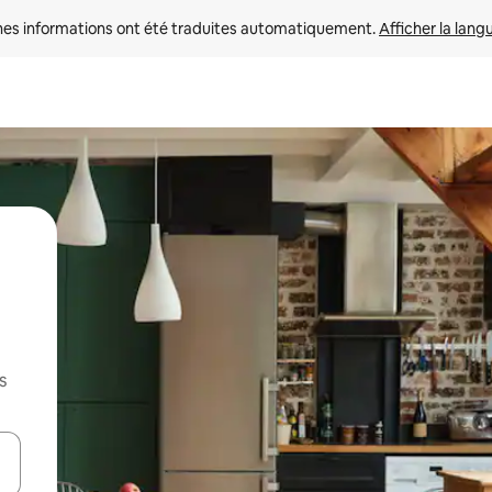
nes informations ont été traduites automatiquement. 
Afficher la lang
s
hes vers le haut et vers le bas pour les parcourir ou en appuyant et en fai