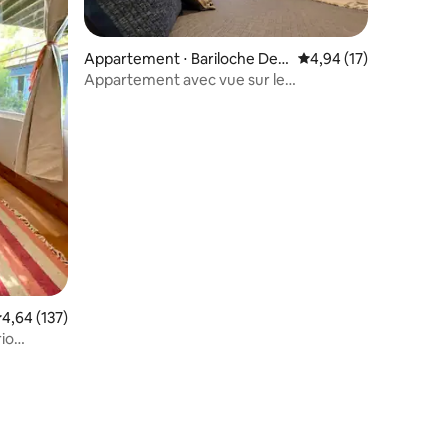
Appartement ⋅ Bariloche Dep
Évaluation moyenne su
4,94 (17)
artment
Appartement avec vue sur le
Piltriquitrón
valuation moyenne sur la base de 137 commentaires : 4,64 sur 5
4,64 (137)
io