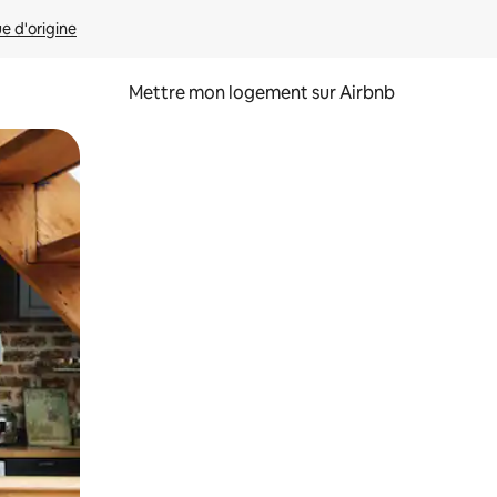
ue d'origine
Mettre mon logement sur Airbnb
sant glisser.