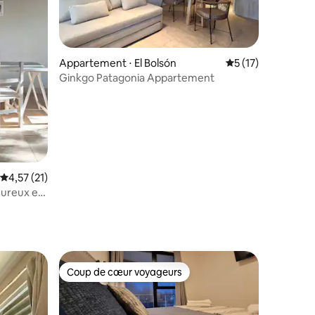
Appartement ⋅ El Bolsón
Évaluation moyenne
5 (17)
Ginkgo Patagonia Appartement
Évaluation moyenne sur la base de 21 commentaires : 4,57 sur 5
4,57 (21)
eureux et
mmentaires : 5 sur 5
Coup de cœur voyageurs
Coup de cœur voyageurs