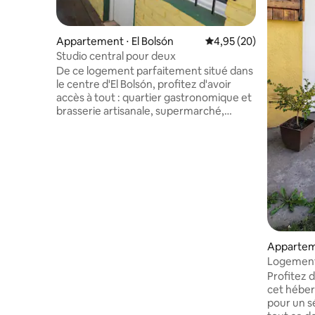
Appartement ⋅ El Bolsón
Évaluation moyenne sur
4,95 (20)
Studio central pour deux
De ce logement parfaitement situé dans
le centre d'El Bolsón, profitez d'avoir
accès à tout : quartier gastronomique et
brasserie artisanale, supermarché,
agences de voyage, terminal, banque,
place principale, foire artisanale,
transports en commun... Idéal pour les
couples à pied ou si vous voulez oublier la
voiture pendant un certain temps....Elle
est équipée de tout le nécessaire pour
votre séjour : la cuisine complète, la salle
de bain avec linge de maison, wifi, TV,
jeux de société, livres...
Apparteme
Logement
Profitez d
cet héber
pour un sé