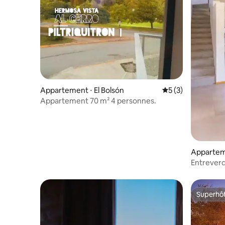
Appartement ⋅ El Bolsón
Évaluation moyenn
5 (3)
Appartement 70 m² 4 personnes.
Apparteme
Entrever
Superhô
Superhô