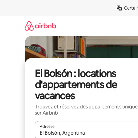
Aller
Certai
directement
au
contenu
El Bolsón : locations
d'appartements de
vacances
Trouvez et réservez des appartements unique
sur Airbnb
Adresse
Lorsque les résultats s'affichent, utilisez les flèc