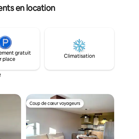
ntagne,
ents en location
our passer
ement gratuit
Climatisation
r place
e
Coup de cœur voyageurs
Coup de cœur voyageurs