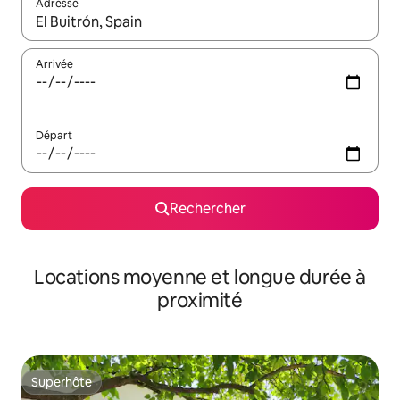
Adresse
Lorsque les résultats s'affichent, utilisez les flèches vers le hau
Arrivée
Départ
Rechercher
Locations moyenne et longue durée à
proximité
Superhôte
Superhôte