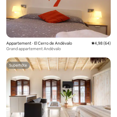
Appartement ⋅ El Cerro de Andévalo
Évaluation mo
4,98 (64)
Grand appartement Andévalo
Superhôte
Superhôte