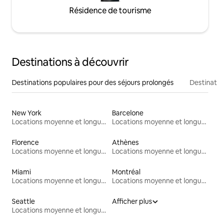
Résidence de tourisme
Destinations à découvrir
Destinations populaires pour des séjours prolongés
Destinati
New York
Barcelone
Locations moyenne et longue durée
Locations moyenne et longue durée
Florence
Athènes
Locations moyenne et longue durée
Locations moyenne et longue durée
Miami
Montréal
Locations moyenne et longue durée
Locations moyenne et longue durée
Seattle
Afficher plus
Locations moyenne et longue durée