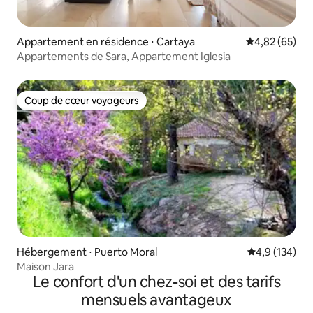
Appartement en résidence ⋅ Cartaya
Évaluation mo
4,82 (65)
Appartements de Sara, Appartement Iglesia
Coup de cœur voyageurs
Coup de cœur voyageurs
Hébergement ⋅ Puerto Moral
Évaluation mo
4,9 (134)
Maison Jara
Le confort d'un chez-soi et des tarifs
mensuels avantageux