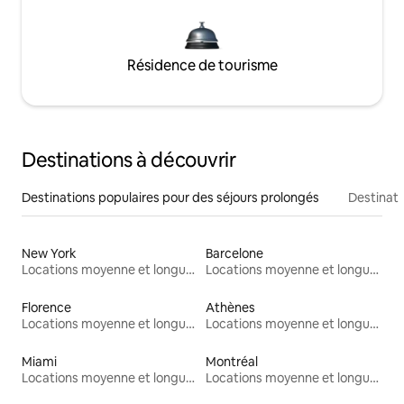
Résidence de tourisme
Destinations à découvrir
Destinations populaires pour des séjours prolongés
Destinati
New York
Barcelone
Locations moyenne et longue durée
Locations moyenne et longue durée
Florence
Athènes
Locations moyenne et longue durée
Locations moyenne et longue durée
Miami
Montréal
Locations moyenne et longue durée
Locations moyenne et longue durée