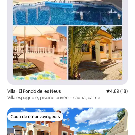
Villa ⋅ El Fondó de les Neus
Évaluation mo
4,89 (18)
Villa espagnole, piscine privée + sauna, calme
Coup de cœur voyageurs
Coup de cœur voyageurs