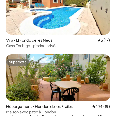
Villa ⋅ El Fondó de les Neus
Évaluation
5 (17)
Casa Tortuga - piscine privée
Superhôte
Superhôte
Hébergement ⋅ Hondón de los Frailes
Évaluation mo
4,74 (19)
Maison avec patio à Hondón