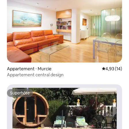
Appartement ⋅ Murcie
Évaluation mo
4,93 (14)
Appartement central design
Superhôte
Superhôte