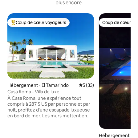
plus encore.
Coup de cœur voyageurs
Coup de cœur vo
Coups de cœur voyageurs les plus appréciés
Coup de cœur vo
Hébergement ⋅ El Tamarindo
Évaluation moyenne sur la b
5 (33)
Casa Roma - Villa de luxe
À Casa Roma, une expérience tout
compris à 287 $ US par personne et par
nuit, profitez d'une escapade luxueuse
en bord de mer. Les murs mettent en
valeur l'art de J. Oscar Molina et chaque
repas est une création exquise de notre
chef privé. Profitez de boissons haut de
Hébergement ⋅ La