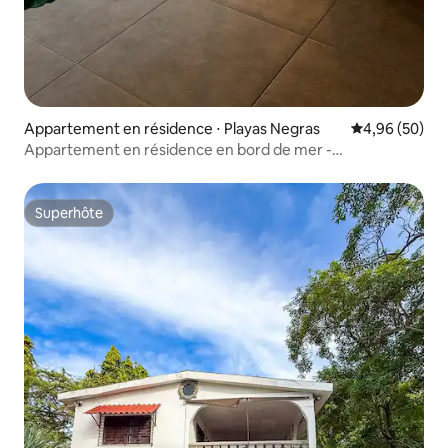
Appartement en résidence ⋅ Playas Negras
Évaluation mo
4,96 (50)
Appartement en résidence en bord de mer -
Stay@Valentino-
Superhôte
Superhôte