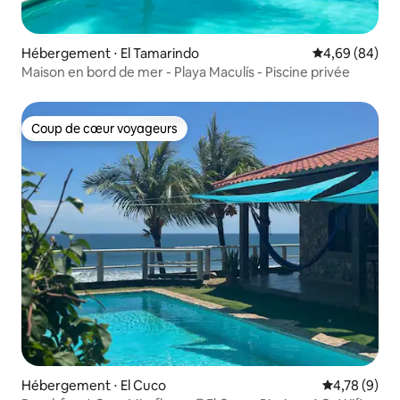
Hébergement ⋅ El Tamarindo
Évaluation mo
4,69 (84)
Maison en bord de mer - Playa Maculís - Piscine privée
Coup de cœur voyageurs
Coup de cœur voyageurs
Hébergement ⋅ El Cuco
Évaluation m
4,78 (9)