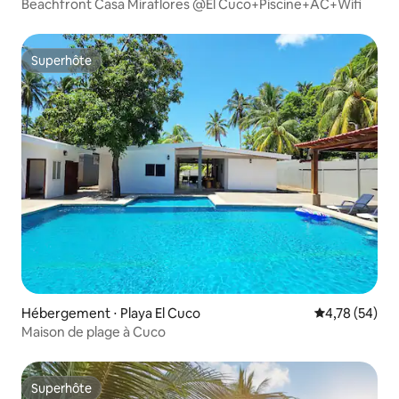
Beachfront Casa Miraflores @El Cuco+Piscine+AC+Wifi
Superhôte
Superhôte
Hébergement ⋅ Playa El Cuco
Évaluation mo
4,78 (54)
Maison de plage à Cuco
Superhôte
Superhôte