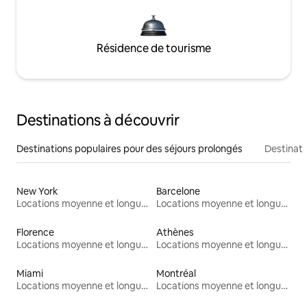
Résidence de tourisme
Destinations à découvrir
Destinations populaires pour des séjours prolongés
Destinati
New York
Barcelone
Locations moyenne et longue durée
Locations moyenne et longue durée
Florence
Athènes
Locations moyenne et longue durée
Locations moyenne et longue durée
Miami
Montréal
Locations moyenne et longue durée
Locations moyenne et longue durée