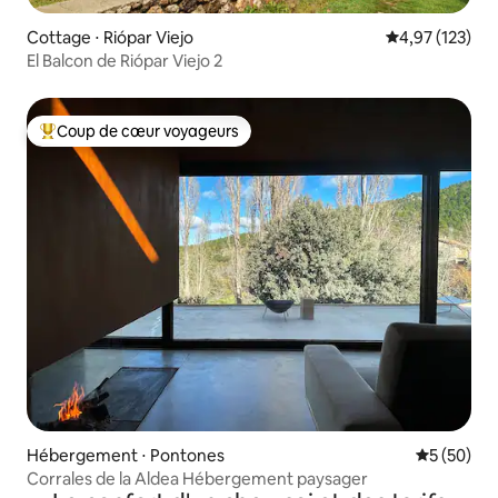
Cottage ⋅ Riópar Viejo
Évaluation moy
4,97 (123)
El Balcon de Riópar Viejo 2
Coup de cœur voyageurs
Coups de cœur voyageurs les plus appréciés
Hébergement ⋅ Pontones
Évaluation
5 (50)
Corrales de la Aldea Hébergement paysager