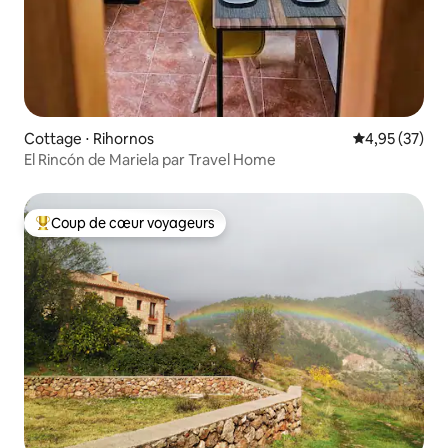
Cottage ⋅ Rihornos
Évaluation mo
4,95 (37)
El Rincón de Mariela par Travel Home
Coup de cœur voyageurs
Coups de cœur voyageurs les plus appréciés