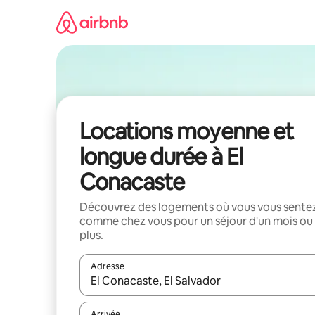
Aller
directement
au
contenu
Locations moyenne et
longue durée à El
Conacaste
Découvrez des logements où vous vous sente
comme chez vous pour un séjour d'un mois ou
plus.
Adresse
Lorsque les résultats s'affichent, utilisez les flèc
Arrivée