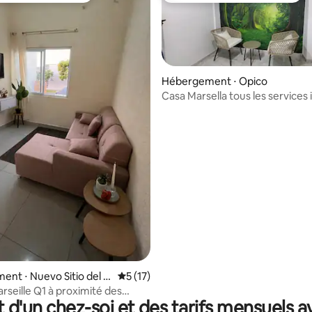
Hébergement ⋅ Opico
Casa Marsella tous les services 
r la base de 13 commentaires : 4,92 sur 5
nt ⋅ Nuevo Sitio del N
Évaluation moyenne sur la base de 17 co
5 (17)
rseille Q1 à proximité des
t d'un chez-soi et des tarifs mensuels 
de la piscine