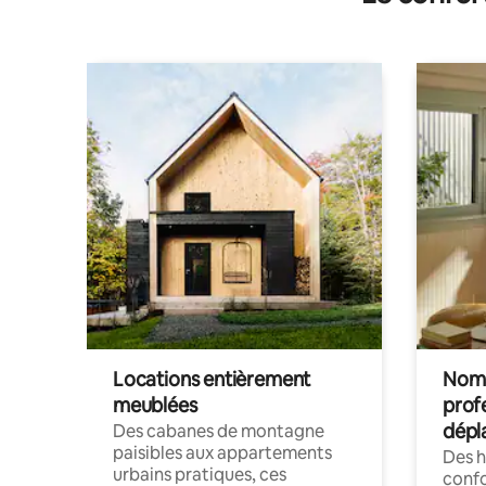
Locations entièrement
Noma
meublées
prof
dépl
Des cabanes de montagne
paisibles aux appartements
Des 
urbains pratiques, ces
confo