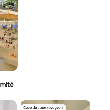
imité
Coup de cœur voyageurs
lus appréciés
Coup de cœur voyageurs