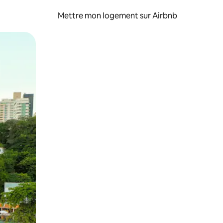
Mettre mon logement sur Airbnb
sant glisser.