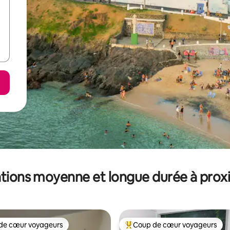
tions moyenne et longue durée à prox
de cœur voyageurs
Coup de cœur voyageurs
 cœur voyageurs les plus appréciés
Coups de cœur voyageurs les p