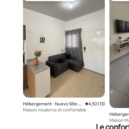
Hébergement ⋅ Nuevo Sitio d
Évaluation moyenne su
4,92 (13)
el Nino
Maison moderne et confortable
Hébergeme
ino
Maison Ma
Le confor
courts et 