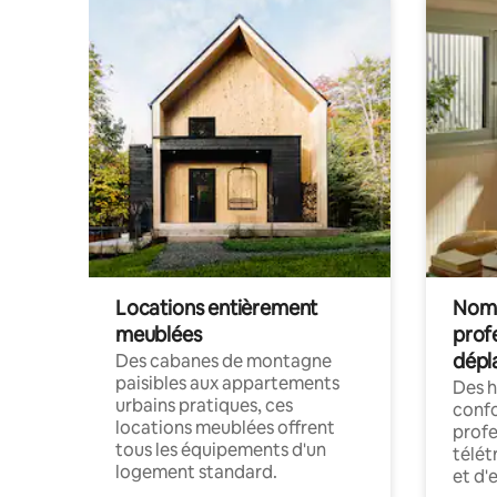
Locations entièrement
Noma
meublées
prof
dépl
Des cabanes de montagne
paisibles aux appartements
Des 
urbains pratiques, ces
confo
locations meublées offrent
profe
tous les équipements d'un
télét
logement standard.
et d'