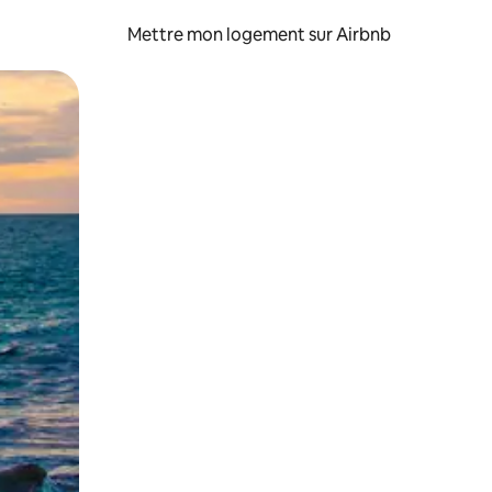
Mettre mon logement sur Airbnb
sant glisser.