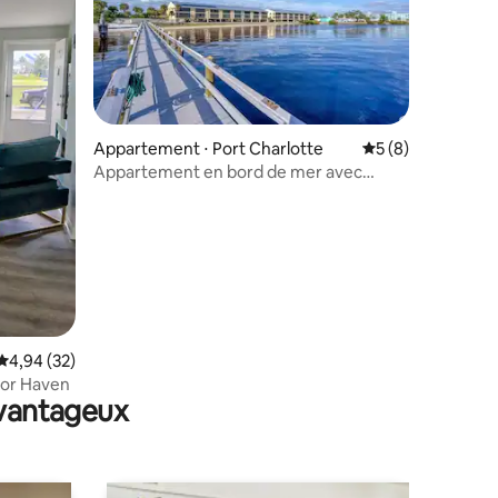
Appartement ⋅ Port Charlotte
Évaluation moyenn
5 (8)
Appartement en bord de mer avec
piscine
mmentaires : 5 sur 5
Évaluation moyenne sur la base de 32 commentaires : 4,94 sur 5
4,94 (32)
rbor Haven
avantageux