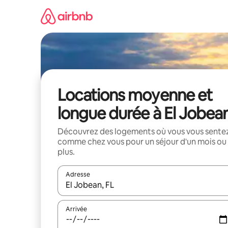
Aller
directement
au
contenu
Locations moyenne et
longue durée à El Jobea
Découvrez des logements où vous vous sente
comme chez vous pour un séjour d'un mois ou
plus.
Adresse
Lorsque les résultats s'affichent, utilisez les flèc
Arrivée