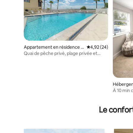
Appartement en résidence ⋅
Évaluation moyenne sur
4,92 (24)
Port Charlotte
Quai de pêche privé, plage privée et
piscine chauffée !
Hébergeme
À 10 min d
Stade • B
Le confor