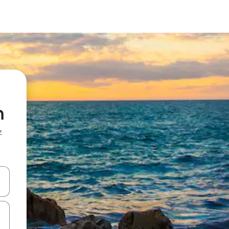
n
z
hes vers le haut et vers le bas pour les parcourir ou en appuyant et en fai