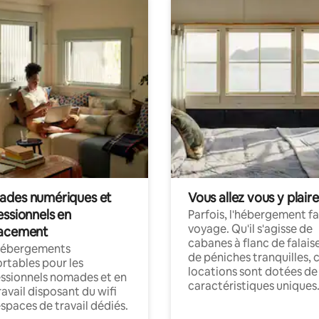
des numériques et
Vous allez vous y plaire
essionnels en
Parfois, l'hébergement fai
voyage. Qu'il s'agisse de
acement
cabanes à flanc de falais
hébergements
de péniches tranquilles, 
rtables pour les
locations sont dotées de
ssionnels nomades et en
caractéristiques uniques
ravail disposant du wifi
espaces de travail dédiés.