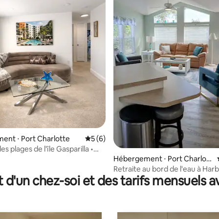
 la base de 24 commentaires : 4,92 sur 5
nt ⋅ Port Charlotte
Évaluation moyenne sur la base de 6 co
5 (6)
es plages de l'île Gasparilla •
outiques
Hébergement ⋅ Port Charlott
e
Retraite au bord de l'eau à Ha
t d'un chez-soi et des tarifs mensuels 