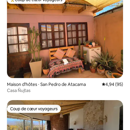
Coups de cœur voyageurs les plus appréciés
Maison d'hôtes ⋅ San Pedro de Atacama
Évaluation mo
4,94 (95)
Casa Ñujtas
Coup de cœur voyageurs
Coup de cœur voyageurs