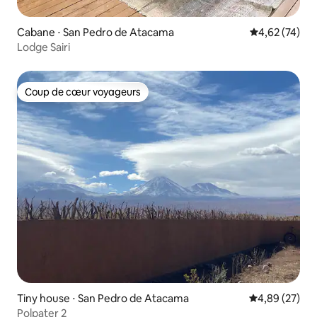
Cabane ⋅ San Pedro de Atacama
Évaluation mo
4,62 (74)
Lodge Sairi
Coup de cœur voyageurs
Coup de cœur voyageurs
Tiny house ⋅ San Pedro de Atacama
Évaluation mo
4,89 (27)
Polpater 2