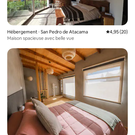
Hébergement ⋅ San Pedro de Atacama
Évaluation mo
4,95 (20)
Maison spacieuse avec belle vue