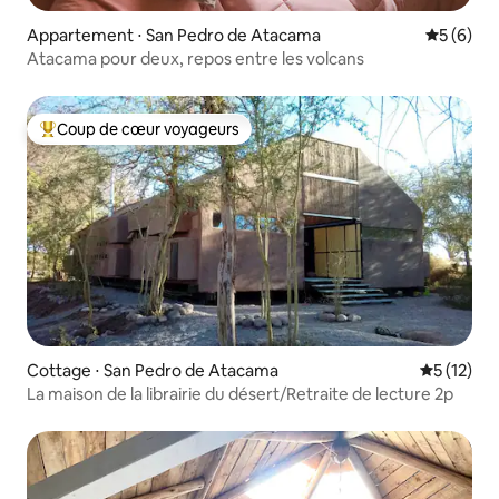
Appartement ⋅ San Pedro de Atacama
Évaluatio
5 (6)
Atacama pour deux, repos entre les volcans
Coup de cœur voyageurs
Coups de cœur voyageurs les plus appréciés
Cottage ⋅ San Pedro de Atacama
Évaluation
5 (12)
La maison de la librairie du désert/Retraite de lecture 2p