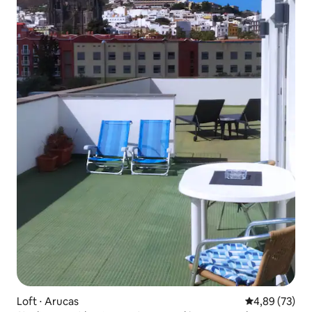
Loft ⋅ Arucas
Évaluation mo
4,89 (73)