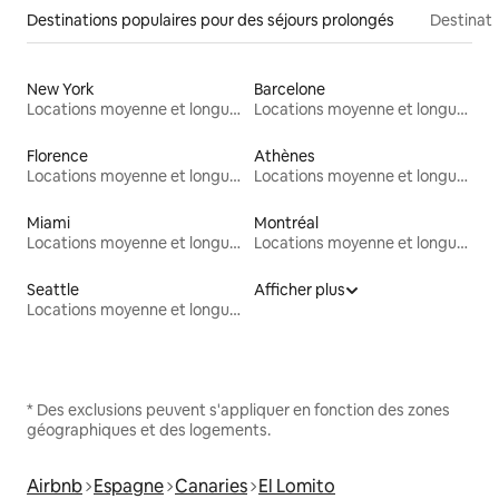
Destinations populaires pour des séjours prolongés
Destinati
New York
Barcelone
Locations moyenne et longue durée
Locations moyenne et longue durée
Florence
Athènes
Locations moyenne et longue durée
Locations moyenne et longue durée
Miami
Montréal
Locations moyenne et longue durée
Locations moyenne et longue durée
Seattle
Afficher plus
Locations moyenne et longue durée
* Des exclusions peuvent s'appliquer en fonction des zones
géographiques et des logements.
Airbnb
Espagne
Canaries
El Lomito