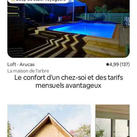
Coups de cœur voyageurs les plus appréciés
Loft ⋅ Arucas
Évaluation moy
4,99 (137)
La maison de l'arbre
Le confort d'un chez-soi et des tarifs
mensuels avantageux