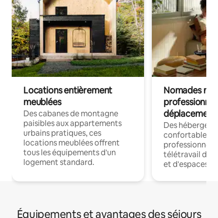
Locations entièrement
Nomades num
meublées
professionnel
déplacement
Des cabanes de montagne
paisibles aux appartements
Des hébergem
urbains pratiques, ces
confortables p
locations meublées offrent
professionnels
tous les équipements d'un
télétravail dis
logement standard.
et d'espaces de
Équipements et avantages des séjours