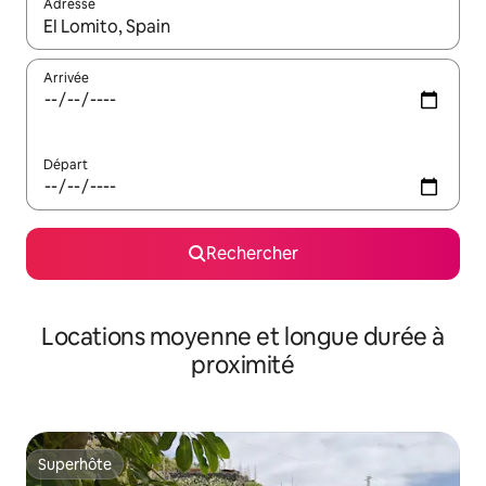
Adresse
Lorsque les résultats s'affichent, utilisez les flèches vers le hau
Arrivée
Départ
Rechercher
Locations moyenne et longue durée à
proximité
Superhôte
Superhôte