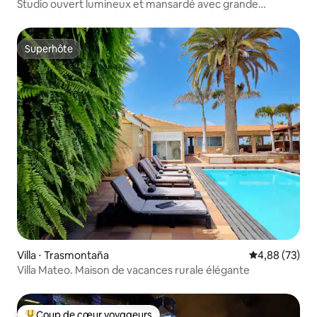
Studio ouvert lumineux et mansardé avec grande
terrasse
Superhôte
Superhôte
Villa ⋅ Trasmontaña
Évaluation mo
4,88 (73)
Villa Mateo. Maison de vacances rurale élégante
Coup de cœur voyageurs