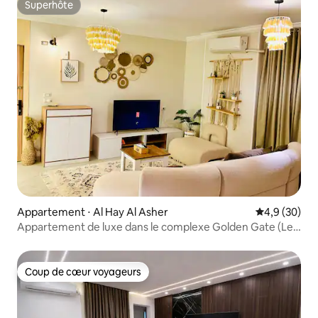
Superhôte
Superhôte
Appartement ⋅ Al Hay Al Asher
Évaluation m
4,9 (30)
Appartement de luxe dans le complexe Golden Gate (Le
Caire)
Coup de cœur voyageurs
Coup de cœur voyageurs