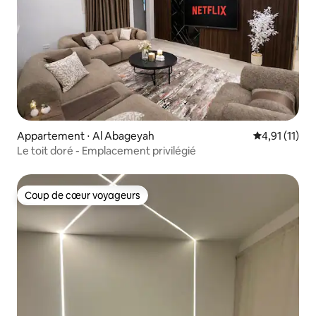
Appartement ⋅ Al Abageyah
Évaluation m
4,91 (11)
Le toit doré - Emplacement privilégié
Coup de cœur voyageurs
Coup de cœur voyageurs