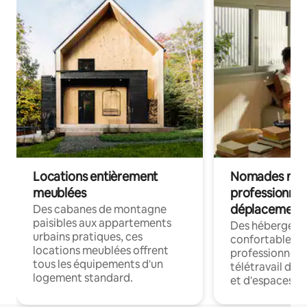
Locations entièrement
Nomades num
meublées
professionnel
déplacement
Des cabanes de montagne
paisibles aux appartements
Des hébergem
urbains pratiques, ces
confortables p
locations meublées offrent
professionnels
tous les équipements d'un
télétravail dis
logement standard.
et d'espaces de