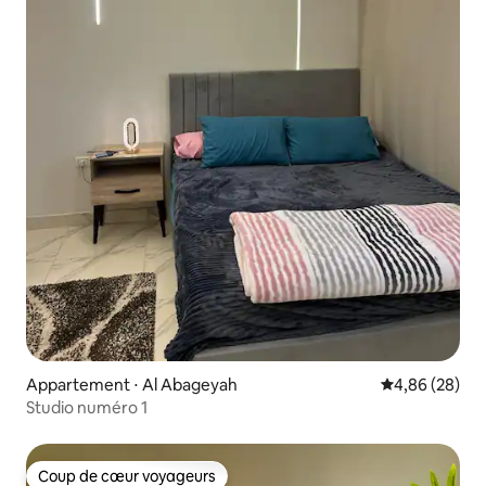
Appartement ⋅ Al Abageyah
Évaluation mo
4,86 (28)
Studio numéro 1
Coup de cœur voyageurs
Coup de cœur voyageurs