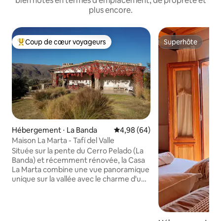
bien notés en termes d'emplacement, de propreté et
plus encore.
Coup de cœur voyageurs
Superhôte
Coups de cœur voyageurs les plus appréciés
Superhôte
Hébergement ⋅ La Banda
Évaluation moyenne sur la base
4,98 (64)
Maison La Marta - Tafí del Valle
Située sur la pente du Cerro Pelado (La
Banda) et récemment rénovée, la Casa
La Marta combine une vue panoramique
unique sur la vallée avec le charme d'une
maison de montagne tranquille et tout le
confort moderne. À seulement
5 minutes du centre-ville, elle offre un
accès privé à la rivière, un jardin