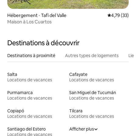
Hébergement ⋅ Tafí del Valle
Évaluation mo
4,79 (33)
Maison à Los Cuartos
Destinations à découvrir
Destinations à proximité
Autres types de logements
Lie
Salta
Cafayate
Locations de vacances
Locations de vacances
Purmamarca
San Miguel de Tucumán
Locations de vacances
Locations de vacances
Copiapó
Tilcara
Locations de vacances
Locations de vacances
Santiago del Estero
Afficher plus
Locations de vacances