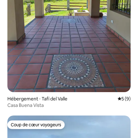
Hébergement ⋅ Tafí del Valle
Évaluatio
5 (9)
Casa Buena Vista
Coup de cœur voyageurs
Coup de cœur voyageurs