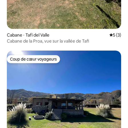
Cabane ⋅ Tafí del Valle
Évaluatio
5 (3)
Cabane de la Proa, vue sur la vallée de Tafi
Coup de cœur voyageurs
Coup de cœur voyageurs