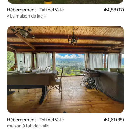
Hébergement ⋅ Tafí del Valle
Évaluation mo
4,88 (17)
« La maison du lac »
Hébergement ⋅ Tafí del Valle
Évaluation mo
4,61 (38)
maison à tafi del valle