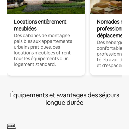
Locations entièrement
Nomades num
meublées
professionnel
déplacement
Des cabanes de montagne
paisibles aux appartements
Des hébergem
urbains pratiques, ces
confortables p
locations meublées offrent
professionnels
tous les équipements d'un
télétravail dis
logement standard.
et d'espaces de
Équipements et avantages des séjours
longue durée