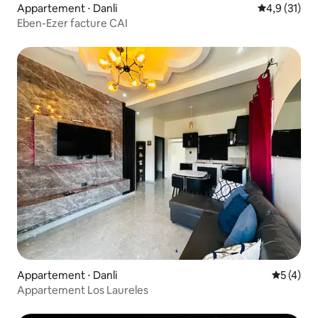
Appartement ⋅ Danli
Évaluation m
4,9 (31)
Eben-Ezer facture CAI
Appartement ⋅ Danli
Évaluatio
5 (4)
Appartement Los Laureles