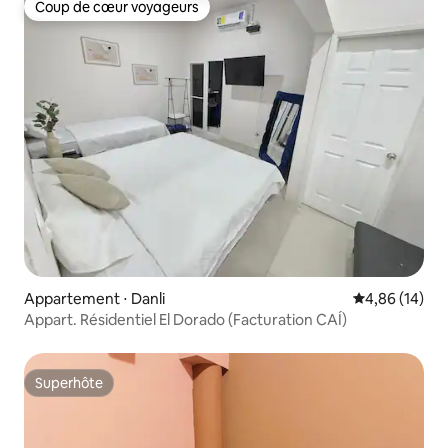
Coup de cœur voyageurs
Coup de cœur voyageurs
Appartement ⋅ Danli
Évaluation mo
4,86 (14)
Appart. Résidentiel El Dorado (Facturation CAÍ)
Superhôte
Superhôte