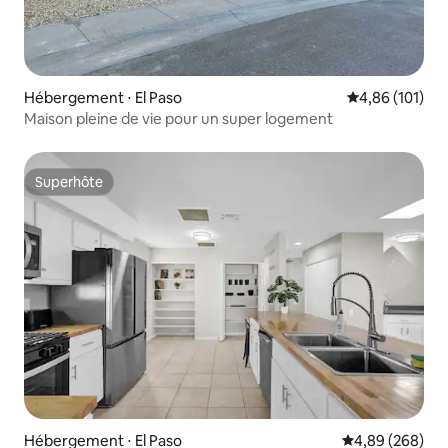
Hébergement ⋅ El Paso
Évaluation moy
4,86 (101)
Maison pleine de vie pour un super logement
Superhôte
Superhôte
Hébergement ⋅ El Paso
Évaluation moy
4,89 (268)