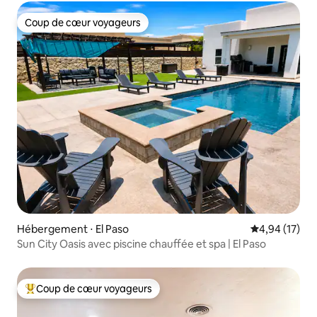
Coup de cœur voyageurs
Coup de cœur voyageurs
Hébergement ⋅ El Paso
Évaluation mo
4,94 (17)
Sun City Oasis avec piscine chauffée et spa | El Paso
Coup de cœur voyageurs
Coups de cœur voyageurs les plus appréciés