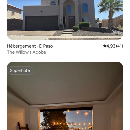
Hébergement ⋅ El Paso
Évaluation mo
4,93 (41)
The Willow's Adobe
Superhôte
Superhôte