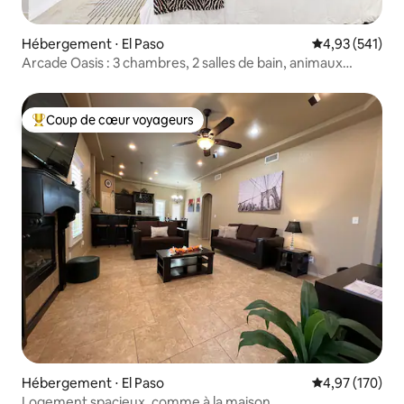
Hébergement ⋅ El Paso
Évaluation moy
4,93 (541)
Arcade Oasis : 3 chambres, 2 salles de bain, animaux
acceptés.
Coup de cœur voyageurs
Coups de cœur voyageurs les plus appréciés
Hébergement ⋅ El Paso
Évaluation moy
4,97 (170)
Logement spacieux, comme à la maison