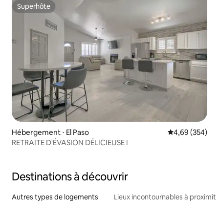
Superhôte
Superhôte
Hébergement ⋅ El Paso
Évaluation moy
4,69 (354)
RETRAITE D'ÉVASION DÉLICIEUSE !
Destinations à découvrir
Autres types de logements
Lieux incontournables à proximit