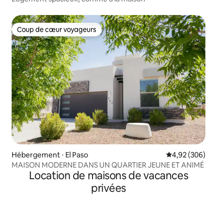
Coup de cœur voyageurs
Coup de cœur voyageurs
Hébergement ⋅ El Paso
Évaluation moy
4,92 (306)
MAISON MODERNE DANS UN QUARTIER JEUNE ET ANIMÉ
Location de maisons de vacances
privées