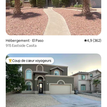
Hébergement ⋅ El Paso
Évaluation mo
4,9 (362)
915 Eastside Casita
Coup de cœur voyageurs
Coups de cœur voyageurs les plus appréciés