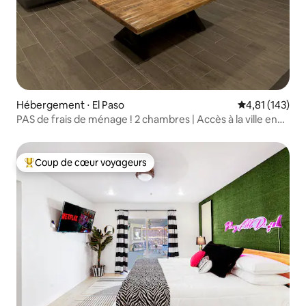
Hébergement ⋅ El Paso
Évaluation moy
4,81 (143)
PAS de frais de ménage ! 2 chambres | Accès à la ville en
15 minutes
Coup de cœur voyageurs
Coups de cœur voyageurs les plus appréciés