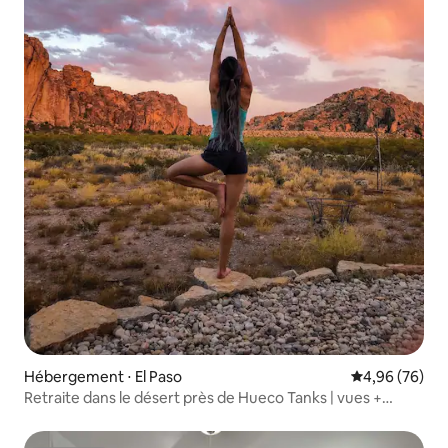
Hébergement ⋅ El Paso
Évaluation mo
4,96 (76)
Retraite dans le désert près de Hueco Tanks | vues +
pickleball