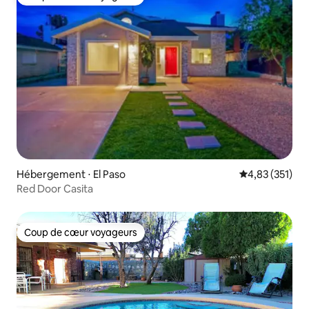
Coup de cœur voyageurs
Hébergement ⋅ El Paso
Évaluation moy
4,83 (351)
Red Door Casita
Coup de cœur voyageurs
Coup de cœur voyageurs