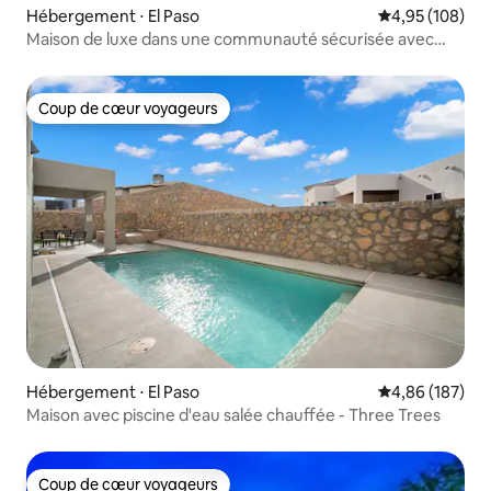
Hébergement ⋅ El Paso
Évaluation moy
4,95 (108)
Maison de luxe dans une communauté sécurisée avec
piscine, salle de sport et plus encore
Coup de cœur voyageurs
Coup de cœur voyageurs
Hébergement ⋅ El Paso
Évaluation moy
4,86 (187)
Maison avec piscine d'eau salée chauffée - Three Trees
Coup de cœur voyageurs