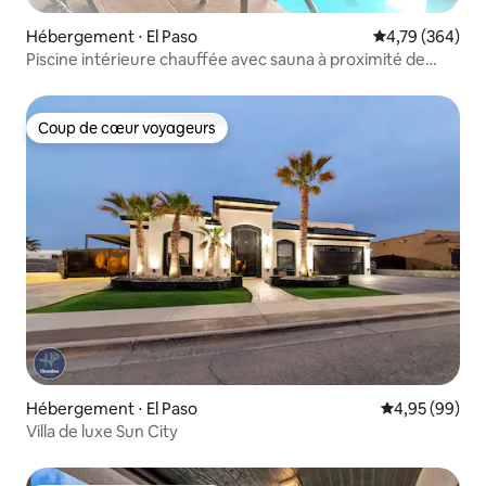
Hébergement ⋅ El Paso
Évaluation moy
4,79 (364)
Piscine intérieure chauffée avec sauna à proximité de
tout
Coup de cœur voyageurs
Coup de cœur voyageurs
Hébergement ⋅ El Paso
Évaluation mo
4,95 (99)
Villa de luxe Sun City