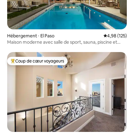
Hébergement ⋅ El Paso
Évaluation moy
4,98 (125)
Maison moderne avec salle de sport, sauna, piscine et
salle de jeux
Coup de cœur voyageurs
Coups de cœur voyageurs les plus appréciés