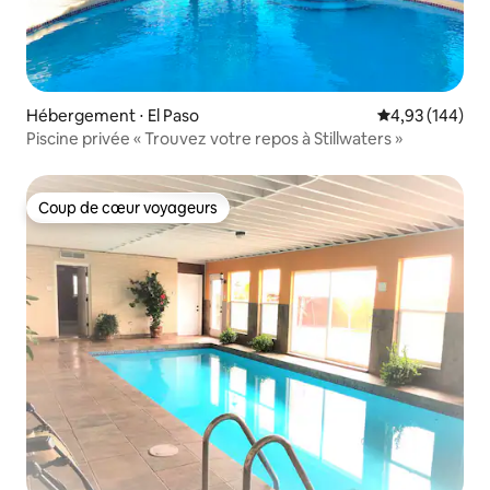
Hébergement ⋅ El Paso
Évaluation moy
4,93 (144)
Piscine privée « Trouvez votre repos à Stillwaters »
Coup de cœur voyageurs
Coup de cœur voyageurs