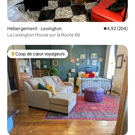
Hébergement ⋅ Lexington
Évaluation moy
4,92 (204)
La Lexington House sur la Route 66
Coup de cœur voyageurs
Coups de cœur voyageurs les plus appréciés