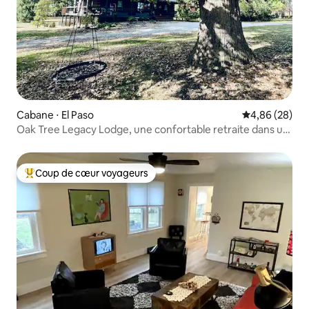
Cabane ⋅ El Paso
Évaluation mo
4,86 (28)
Oak Tree Legacy Lodge, une confortable retraite dans un
chalet en rondins
Coup de cœur voyageurs
Coups de cœur voyageurs les plus appréciés