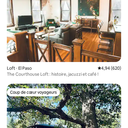
Loft ⋅ El Paso
Évaluation moy
4,94 (620)
The Courthouse Loft : histoire, jacuzzi et café !
Coup de cœur voyageurs
Coup de cœur voyageurs