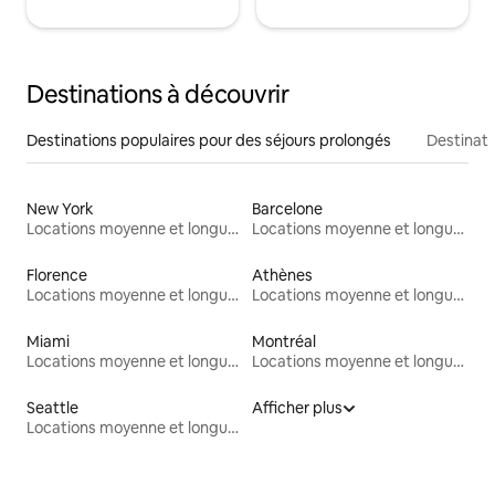
Destinations à découvrir
Destinations populaires pour des séjours prolongés
Destinati
New York
Barcelone
Locations moyenne et longue durée
Locations moyenne et longue durée
Florence
Athènes
Locations moyenne et longue durée
Locations moyenne et longue durée
Miami
Montréal
Locations moyenne et longue durée
Locations moyenne et longue durée
Seattle
Afficher plus
Locations moyenne et longue durée