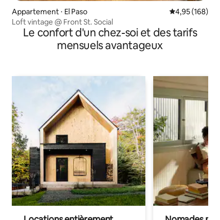
Appartement ⋅ El Paso
Évaluation moy
4,95 (168)
Loft vintage @ Front St. Social
Le confort d'un chez-soi et des tarifs
mensuels avantageux
Locations entièrement
Nomades num