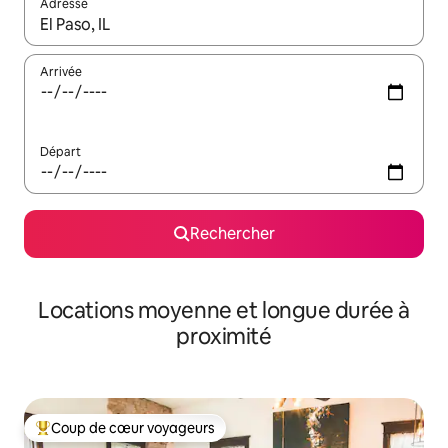
Adresse
Lorsque les résultats s'affichent, utilisez les flèches vers le hau
Arrivée
Départ
Rechercher
Locations moyenne et longue durée à
proximité
Coup de cœur voyageurs
Coups de cœur voyageurs les plus appréciés