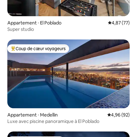
Appartement ⋅ El Poblado
Évaluation mo
4,87 (77)
Super studio
Coup de cœur voyageurs
Coups de cœur voyageurs les plus appréciés
Appartement ⋅ Medellin
Évaluation mo
4,96 (92)
Luxe avec piscine panoramique à El Poblado