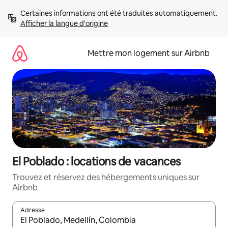
Aller
Certaines informations ont été traduites automatiquement. 
directement
Afficher la langue d'origine
au
contenu
Mettre mon logement sur Airbnb
El Poblado : locations de vacances
Trouvez et réservez des hébergements uniques sur
Airbnb
Adresse
Lorsque les résultats s'affichent, utilisez les flèches vers le hau