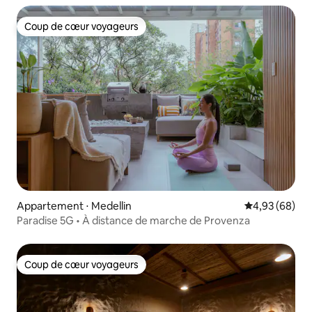
Coup de cœur voyageurs
Coup de cœur voyageurs
Appartement ⋅ Medellin
Évaluation mo
4,93 (68)
Paradise 5G • À distance de marche de Provenza
Coup de cœur voyageurs
Coup de cœur voyageurs