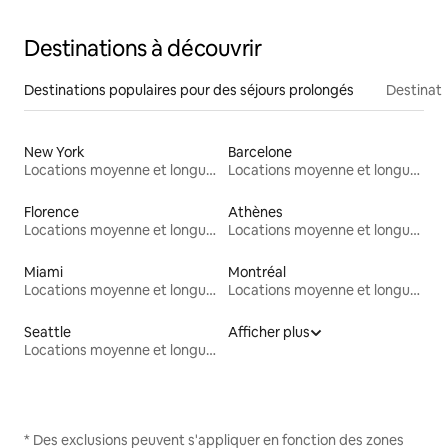
Destinations à découvrir
Destinations populaires pour des séjours prolongés
Destinati
New York
Barcelone
Locations moyenne et longue durée
Locations moyenne et longue durée
Florence
Athènes
Locations moyenne et longue durée
Locations moyenne et longue durée
Miami
Montréal
Locations moyenne et longue durée
Locations moyenne et longue durée
Seattle
Afficher plus
Locations moyenne et longue durée
* Des exclusions peuvent s'appliquer en fonction des zones