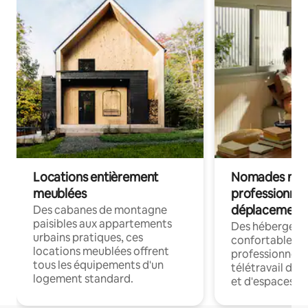
Locations entièrement
Nomades num
meublées
professionnel
déplacement
Des cabanes de montagne
paisibles aux appartements
Des hébergem
urbains pratiques, ces
confortables p
locations meublées offrent
professionnels
tous les équipements d'un
télétravail dis
logement standard.
et d'espaces de