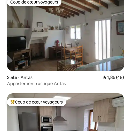
Coup de cœur voyageurs
Coup de cœur voyageurs
Suite ⋅ Antas
Évaluation mo
4,85 (48)
Appartement rustique Antas
Coup de cœur voyageurs
Coups de cœur voyageurs les plus appréciés