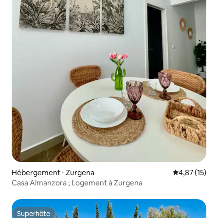
Hébergement ⋅ Zurgena
Évaluation mo
4,87 (15)
Casa Almanzora ; Logement à Zurgena
Superhôte
Superhôte