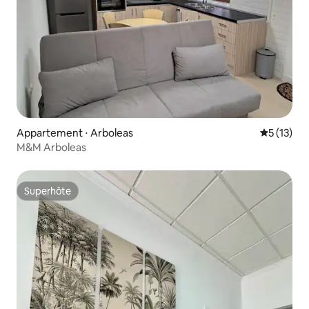
Appartement ⋅ Arboleas
Évaluation
5 (13)
M&M Arboleas
Superhôte
Superhôte