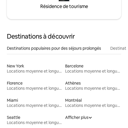
Résidence de tourisme
Destinations à découvrir
Destinations populaires pour des séjours prolongés
Destinati
New York
Barcelone
Locations moyenne et longue durée
Locations moyenne et longue durée
Florence
Athènes
Locations moyenne et longue durée
Locations moyenne et longue durée
Miami
Montréal
Locations moyenne et longue durée
Locations moyenne et longue durée
Seattle
Afficher plus
Locations moyenne et longue durée