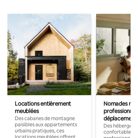
Locations entièrement
Nomades num
meublées
professionnel
déplacement
Des cabanes de montagne
paisibles aux appartements
Des hébergem
urbains pratiques, ces
confortables p
locations meublées offrent