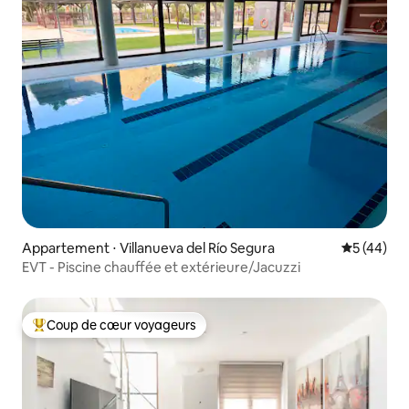
Appartement ⋅ Villanueva del Río Segura
Évaluation
5 (44)
EVT - Piscine chauffée et extérieure/Jacuzzi
Coup de cœur voyageurs
Coups de cœur voyageurs les plus appréciés