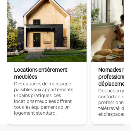
Locations entièrement
Nomades num
meublées
professionnel
déplacement
Des cabanes de montagne
paisibles aux appartements
Des hébergem
urbains pratiques, ces
confortables p
locations meublées offrent
professionnels
tous les équipements d'un
télétravail dis
logement standard.
et d'espaces de