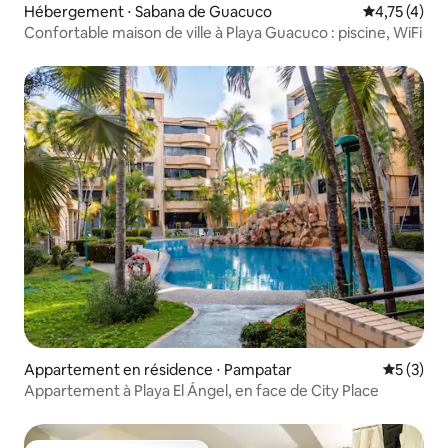
Hébergement ⋅ Sabana de Guacuco
Évaluation m
4,75 (4)
Confortable maison de ville à Playa Guacuco : piscine, WiFi
Appartement en résidence ⋅ Pampatar
Évaluatio
5 (3)
Appartement à Playa El Ángel, en face de City Place