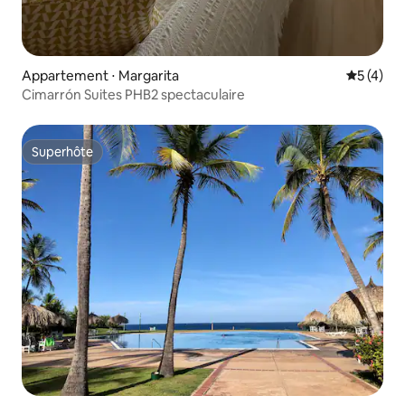
Appartement ⋅ Margarita
Évaluatio
5 (4)
Cimarrón Suites PHB2 spectaculaire
Superhôte
Superhôte