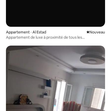
Appartement ⋅ Al Estad
Nouvel hébe
Nouveau
Appartement de luxe à proximité de tous les
équipements essentiels