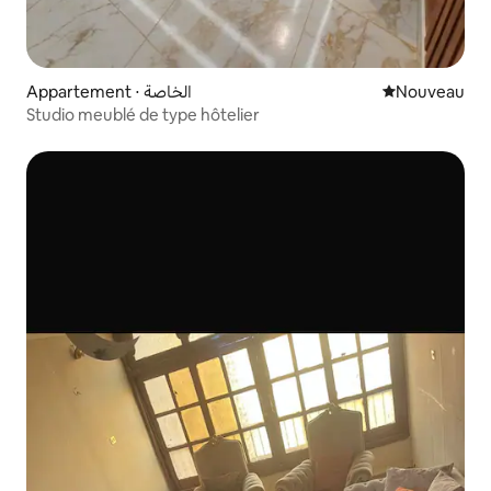
Appartement ⋅ الخاصة
Nouvel hébe
Nouveau
Studio meublé de type hôtelier