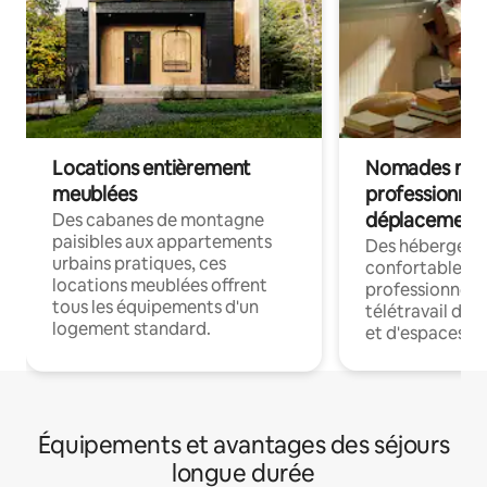
Locations entièrement
Nomades num
meublées
professionnel
déplacement
Des cabanes de montagne
paisibles aux appartements
Des hébergem
urbains pratiques, ces
confortables p
locations meublées offrent
professionnels
tous les équipements d'un
télétravail dis
logement standard.
et d'espaces de
Équipements et avantages des séjours
longue durée