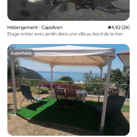
Hébergement ⋅ Capoliveri
Évaluation mo
4,92 (24)
Etage entier avec jardin dans une villa au bord de la mer
Superhôte
Superhôte