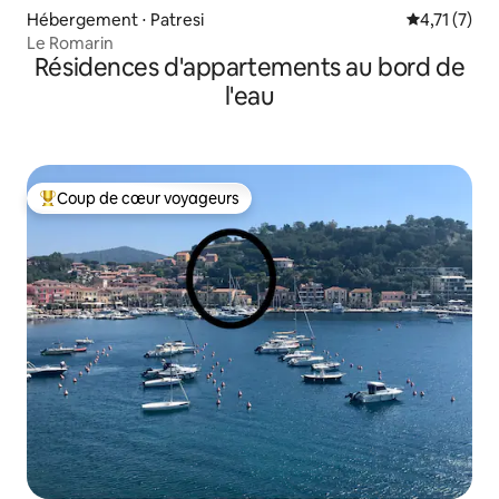
Hébergement ⋅ Patresi
Évaluation 
4,71 (7)
Le Romarin
Résidences d'appartements au bord de
l'eau
Coup de cœur voyageurs
Coups de cœur voyageurs les plus appréciés