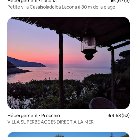
Hébergement ⋅ Lacona
Évaluation m
4,67 (3)
Petite villa Casaisoladelba Lacona à 80 m de la plage
Hébergement ⋅ Procchio
Évaluation mo
4,63 (52)
VILLA SUPERBE ACCES DIRECT A LA MER