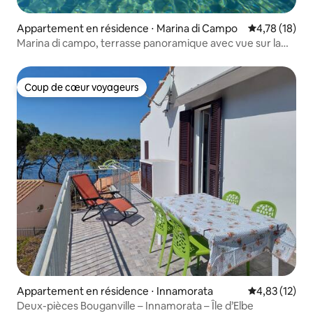
Appartement en résidence ⋅ Marina di Campo
Évaluation mo
4,78 (18)
Marina di campo, terrasse panoramique avec vue sur la
mer
Coup de cœur voyageurs
Coup de cœur voyageurs
Appartement en résidence ⋅ Innamorata
Évaluation mo
4,83 (12)
Deux-pièces Bouganville – Innamorata – Île d’Elbe