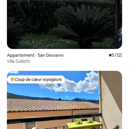
Appartement ⋅ San Giovanni
Évaluation
5 (12)
Villa Galletti
Coup de cœur voyageurs
Coups de cœur voyageurs les plus appréciés