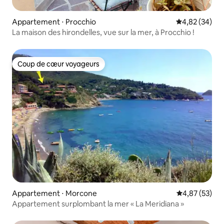
Appartement ⋅ Procchio
Évaluation mo
4,82 (34)
La maison des hirondelles, vue sur la mer, à Procchio !
Coup de cœur voyageurs
Coup de cœur voyageurs
Appartement ⋅ Morcone
Évaluation mo
4,87 (53)
Appartement surplombant la mer « La Meridiana »