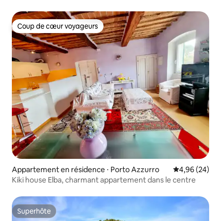
Coup de cœur voyageurs
Coup de cœur voyageurs
Appartement en résidence ⋅ Porto Azzurro
Évaluation mo
4,96 (24)
Kiki house Elba, charmant appartement dans le centre
Superhôte
Superhôte