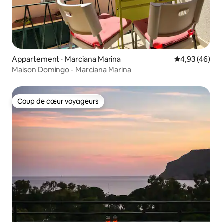
Appartement ⋅ Marciana Marina
Évaluation mo
4,93 (46)
Maison Domingo - Marciana Marina
Coup de cœur voyageurs
Coup de cœur voyageurs