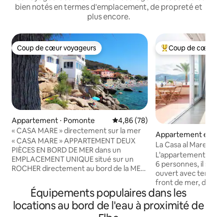
bien notés en termes d'emplacement, de propreté et
plus encore.
Coup de cœur voyageurs
Coup de cœur 
Coup de cœur voyageurs
Coups de cœur vo
Appartement ⋅ Pomonte
Évaluation moyenne sur la base
4,86 (78)
« CASA MARE » directement sur la mer
Appartement en r
« CASA MARE » APPARTEMENT DEUX
vo
La Casa al Mare, à
PIÈCES EN BORD DE MER dans un
L’appartement peut
EMPLACEMENT UNIQUE situé sur un
6 personnes, il s
ROCHER directement au bord de la MER
ouvert avec terras
avec vue sur les eaux CRISTALLINES de
front de mer, deu
POMONTE. Vous pouvez ADMIRER DES
Équipements populaires dans les
salles de bains, il 
COUCHERS DE SOLEIL
étage et dispose 
locations au bord de l'eau à proximité de
EXTRAORDINAIRES en vous laissant
indépendante. Cons
BERCER par le doux bruit du clapotis des