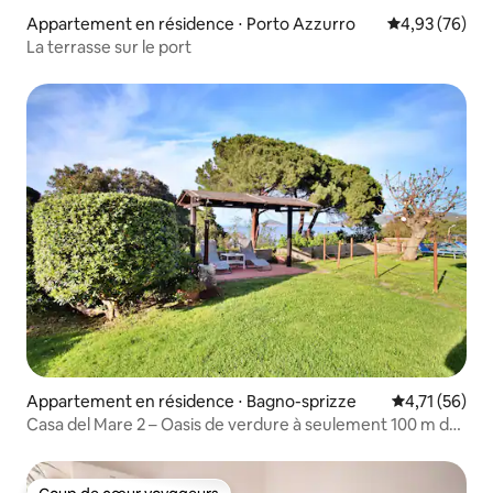
Appartement en résidence ⋅ Porto Azzurro
Évaluation mo
4,93 (76)
La terrasse sur le port
Appartement en résidence ⋅ Bagno-sprizze
Évaluation mo
4,71 (56)
Casa del Mare 2 – Oasis de verdure à seulement 100 m de
la mer !