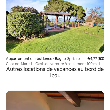
Appartement en résidence ⋅ Bagno-Sprizze
Évaluation mo
4,77 (53)
Casa del Mare 1 – Oasis de verdure à seulement 100 m de
Autres locations de vacances au bord de
la mer !
l'eau