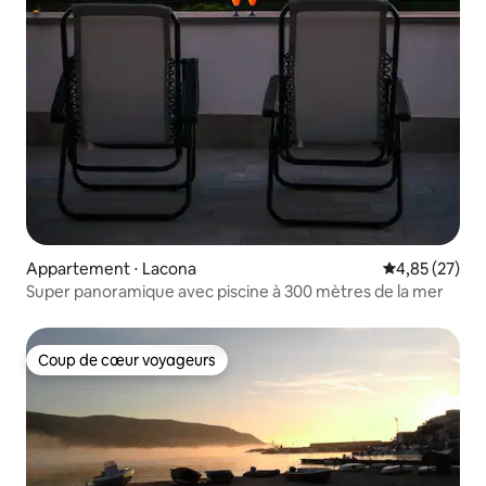
Appartement ⋅ Lacona
Évaluation mo
4,85 (27)
Super panoramique avec piscine à 300 mètres de la mer
Coup de cœur voyageurs
Coup de cœur voyageurs