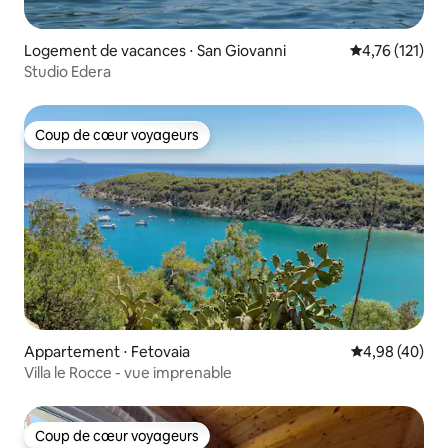
Logement de vacances ⋅ San Giovanni
Évaluation moy
4,76 (121)
Studio Edera
Coup de cœur voyageurs
Coup de cœur voyageurs
Appartement ⋅ Fetovaia
Évaluation mo
4,98 (40)
Villa le Rocce - vue imprenable
Coup de cœur voyageurs
Coup de cœur voyageurs