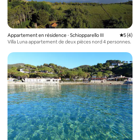
Appartement en résidence ⋅ Schiopparello III
Évaluatio
5 (4)
Villa Luna appartement de deux pièces nord 4 personnes.