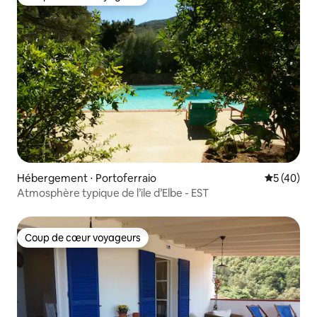
Coup de cœur voyageurs
Hébergement ⋅ Portoferraio
Évaluation
5 (40)
Atmosphère typique de l’ile d’Elbe - EST
Coup de cœur voyageurs
Coup de cœur voyageurs