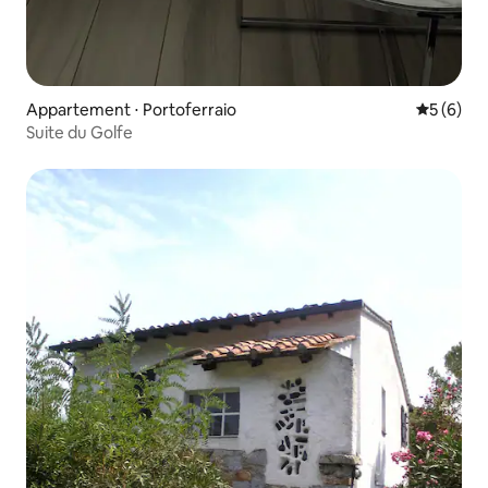
Appartement ⋅ Portoferraio
Évaluatio
5 (6)
Suite du Golfe