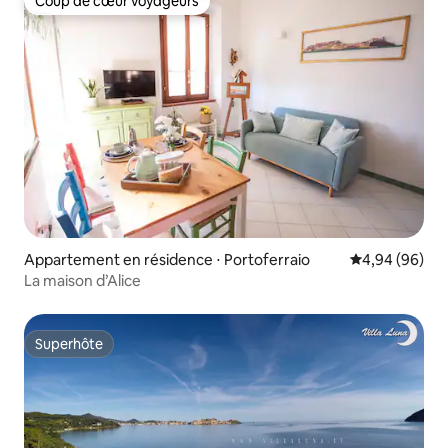
Coup de cœur voyageurs
Coup de cœur voyageurs
Appartement en résidence ⋅ Portoferraio
Évaluation mo
4,94 (96)
La maison d’Alice
Superhôte
Superhôte