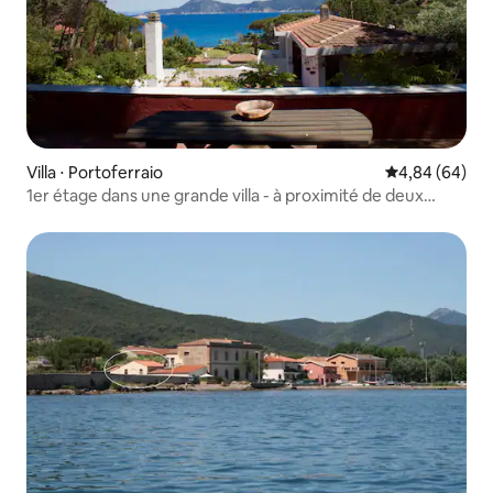
Villa ⋅ Portoferraio
Évaluation mo
4,84 (64)
1er étage dans une grande villa - à proximité de deux
plages