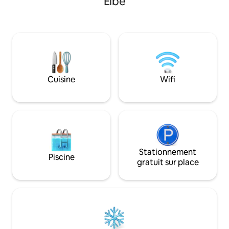
Elbe
siècle comme dé
vagues sur les rochers. La MAISON
« château » voisin
dispose d'une PETITE TERRASSE donnant
« Maison à la mer »
sur la MER et d'une PLACE DE PARKING
l’ameublement ont
PRIVÉE à côté de l'établissement. Plage
2021 et ont mis l’ac
libre ou équipée à proximité POMONTE
confort, la facilité 
est un point de rendez-vous et de
économies d’énergi
départ pour divers itinéraires de
environnemental
trekking/vélo.
Cuisine
Wifi
Stationnement
Piscine
gratuit sur place