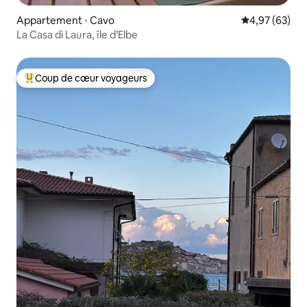
Appartement ⋅ Cavo
Évaluation mo
4,97 (63)
La Casa di Laura, île d’Elbe
Coup de cœur voyageurs
Coups de cœur voyageurs les plus appréciés