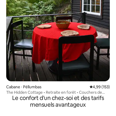
Cabane ⋅ Pëllumbas
Évaluation moy
4,99 (153)
The Hidden Cottage • Retraite en forêt • Couchers de
Le confort d'un chez-soi et des tarifs
soleil
mensuels avantageux