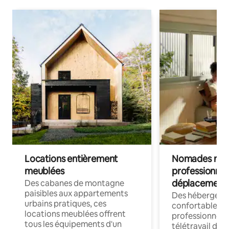
Locations entièrement
Nomades num
meublées
professionnel
déplacement
Des cabanes de montagne
paisibles aux appartements
Des hébergem
urbains pratiques, ces
confortables p
locations meublées offrent
professionnels
tous les équipements d'un
télétravail dis