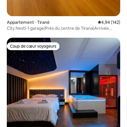
Appartement ⋅ Tiranë
Évaluation moy
4,94 (142)
City Nest|-1 garage|Près du centre de Tirana|Arrivée
autonome
Coup de cœur voyageurs
Coup de cœur voyageurs