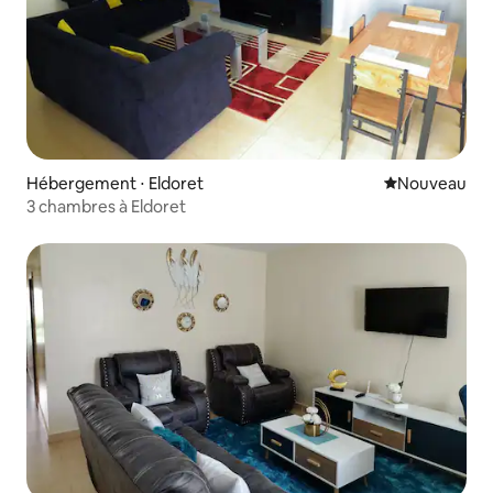
Hébergement ⋅ Eldoret
Nouvel hébe
Nouveau
3 chambres à Eldoret