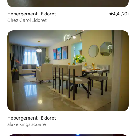
Hébergement ⋅ Eldoret
Évaluation m
4,4 (20)
Chez Carol Eldoret
Hébergement ⋅ Eldoret
aluxe kings square