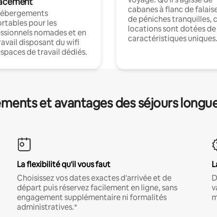
acement
cabanes à flanc de falais
hébergements
de péniches tranquilles, 
rtables pour les
locations sont dotées de
ssionnels nomades et en
caractéristiques uniques
ravail disposant du wifi
espaces de travail dédiés.
ments et avantages des séjours longu
La flexibilité qu'il vous faut
L
Choisissez vos dates exactes d'arrivée et de
D
départ puis réservez facilement en ligne, sans
v
engagement supplémentaire ni formalités
m
administratives.*