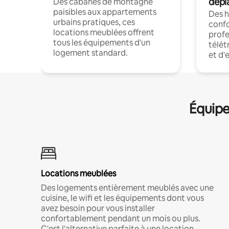
dépl
Des cabanes de montagne
paisibles aux appartements
Des 
urbains pratiques, ces
confo
locations meublées offrent
profe
tous les équipements d'un
télét
logement standard.
et d'
Équipe
Locations meublées
Des logements entièrement meublés avec une
cuisine, le wifi et les équipements dont vous
avez besoin pour vous installer
confortablement pendant un mois ou plus.
C'est l'alternative parfaite à une location