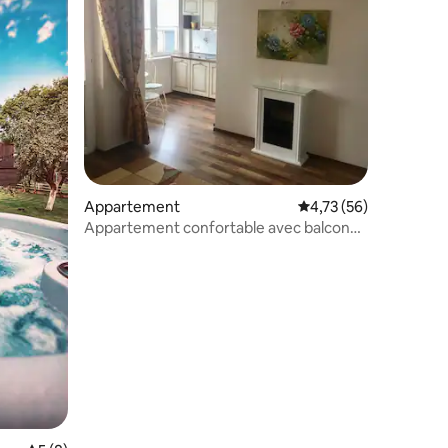
Appartement
Évaluation moyenne su
4,73 (56)
Appartement confortable avec balcon
au bord du lac
ntaires : 4,84 sur 5