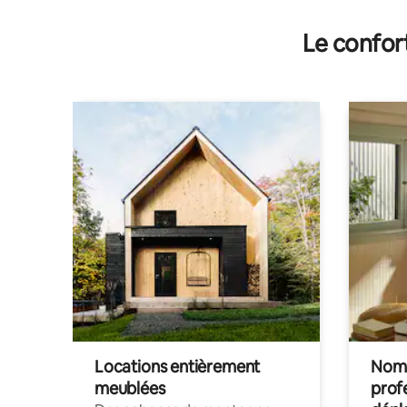
Le confor
Locations entièrement
Noma
meublées
prof