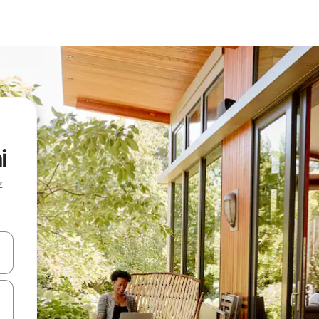
i
z
hes vers le haut et vers le bas pour les parcourir ou en appuyant et en fai