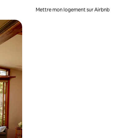
Mettre mon logement sur Airbnb
sant glisser.