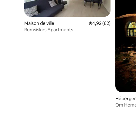
Maison de ville
Évaluation moyenne sur
4,92 (62)
Rumšiškės Apartments
Héberge
Om Hom