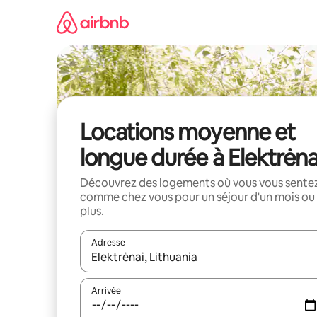
Aller
directement
au
contenu
Locations moyenne et
longue durée à Elektrėna
Découvrez des logements où vous vous sente
comme chez vous pour un séjour d'un mois ou
plus.
Adresse
Lorsque les résultats s'affichent, utilisez les flèc
Arrivée