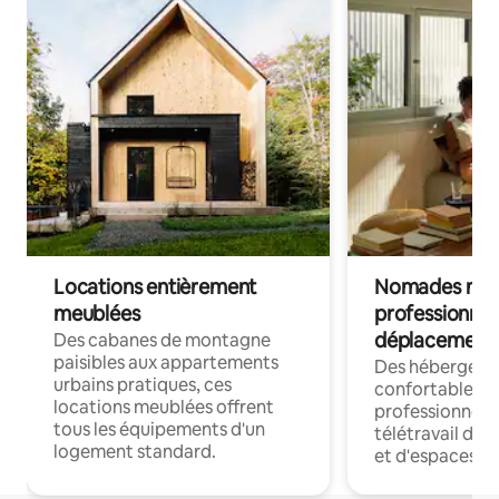
Locations entièrement
Nomades num
meublées
professionnel
déplacement
Des cabanes de montagne
paisibles aux appartements
Des hébergem
urbains pratiques, ces
confortables p
locations meublées offrent
professionnels
tous les équipements d'un
télétravail dis
logement standard.
et d'espaces de