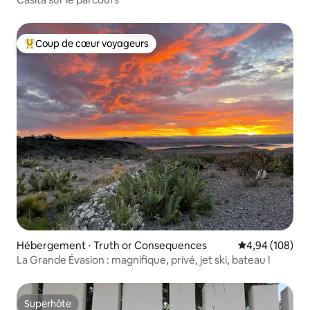
Coup de cœur voyageurs
Coups de cœur voyageurs les plus appréciés
Hébergement ⋅ Truth or Consequences
Évaluation moy
4,94 (108)
La Grande Évasion : magnifique, privé, jet ski, bateau !
Superhôte
Superhôte