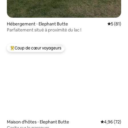
Hébergement ⋅ Elephant Butte
Évaluation
5 (81)
Parfaitement situé à proximité du lac !
Coup de cœur voyageurs
Coups de cœur voyageurs les plus appréciés
Maison d'hôtes ⋅ Elephant Butte
Évaluation mo
4,96 (72)
Casita sur le parcours