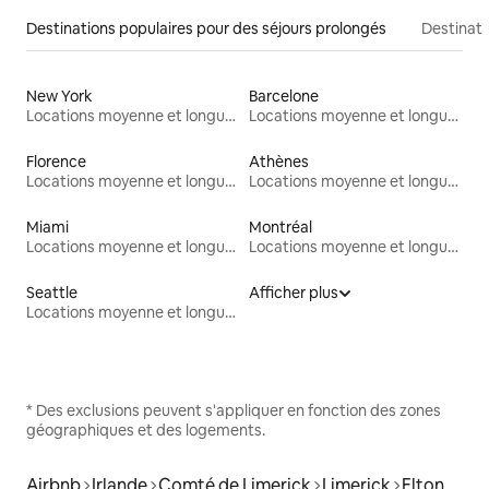
Destinations populaires pour des séjours prolongés
Destinati
New York
Barcelone
Locations moyenne et longue durée
Locations moyenne et longue durée
Florence
Athènes
Locations moyenne et longue durée
Locations moyenne et longue durée
Miami
Montréal
Locations moyenne et longue durée
Locations moyenne et longue durée
Seattle
Afficher plus
Locations moyenne et longue durée
* Des exclusions peuvent s'appliquer en fonction des zones
géographiques et des logements.
Airbnb
Irlande
Comté de Limerick
Limerick
Elton