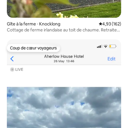
Gîte à la ferme ⋅ Knocklong
Évaluation moy
4,93 (162)
Cottage de ferme irlandaise au toit de chaume. Retraite
rurale privée
Coup de cœur voyageurs
Coup de cœur voyageurs