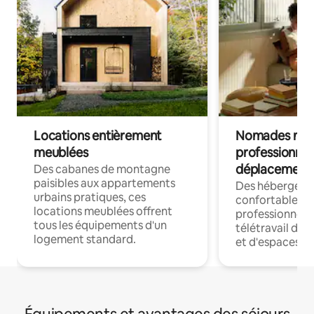
Locations entièrement
Nomades num
meublées
professionnel
déplacement
Des cabanes de montagne
paisibles aux appartements
Des hébergem
urbains pratiques, ces
confortables p
locations meublées offrent
professionnels
tous les équipements d'un
télétravail dis
logement standard.
et d'espaces de