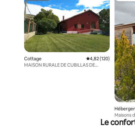
Cottage
Évaluation moyenne sur
4,82 (120)
MAISON RURALE DE CUBILLAS DE
CERRATO
Héberge
Maisons d
Le confor