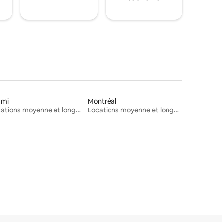
ami
Montréal
Locations moyenne et longue durée
Locations moyenne et longue durée