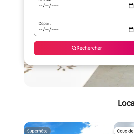
Départ
Rechercher
Loca
Superhôte
Coup de
Superhôte
Coup de