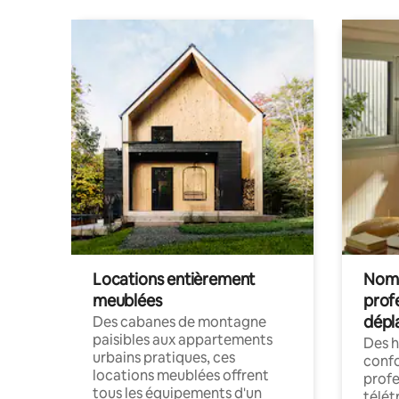
Locations entièrement
Noma
meublées
prof
dépl
Des cabanes de montagne
paisibles aux appartements
Des 
urbains pratiques, ces
confo
locations meublées offrent
profe
tous les équipements d'un
télét