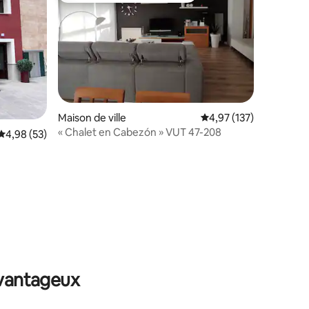
Maison de ville
Évaluation moyenne sur
4,97 (137)
« Chalet en Cabezón » VUT 47-208
Évaluation moyenne sur la base de 53 commentaires : 4,98 sur 5
4,98 (53)
ntaires : 4,95 sur 5
avantageux