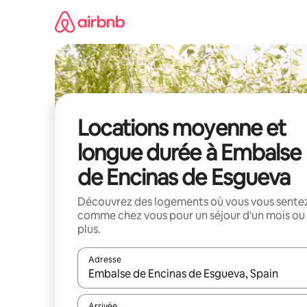
Aller
directement
au
contenu
Locations moyenne et
longue durée à Embalse
de Encinas de Esgueva
Découvrez des logements où vous vous sente
comme chez vous pour un séjour d'un mois ou
plus.
Adresse
Lorsque les résultats s'affichent, utilisez les flèc
Arrivée