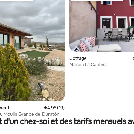
 la base de 120 commentaires : 4,82 sur 5
Cottage
Maison La Cantina
ment
Évaluation moyenne sur la base de 19 comme
4,95 (19)
u Moulin Grande del Duratón
t d'un chez-soi et des tarifs mensuels 