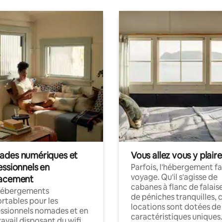
des numériques et
Vous allez vous y plaire
essionnels en
Parfois, l'hébergement fai
voyage. Qu'il s'agisse de
acement
cabanes à flanc de falais
hébergements
de péniches tranquilles, 
rtables pour les
locations sont dotées de
ssionnels nomades et en
caractéristiques uniques
ravail disposant du wifi