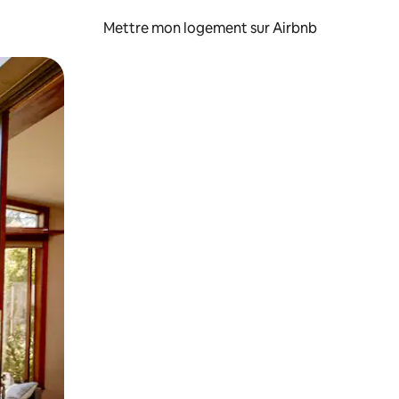
Mettre mon logement sur Airbnb
sant glisser.