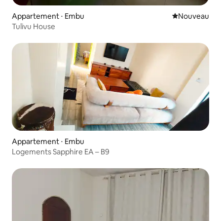
Appartement ⋅ Embu
Nouvel hébe
Nouveau
Tulivu House
Appartement ⋅ Embu
Logements Sapphire EA – B9