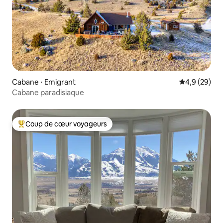
Cabane ⋅ Emigrant
Évaluation m
4,9 (29)
Cabane paradisiaque
Coup de cœur voyageurs
Coups de cœur voyageurs les plus appréciés