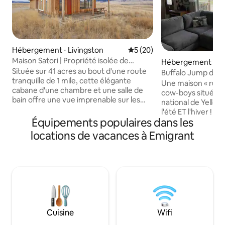
Hébergement ⋅ Livingston
Évaluation moyenne sur la b
5 (20)
Maison Satori | Propriété isolée de
Hébergement ⋅ Em
16 hectares avec vue sur la montagne
Située sur 41 acres au bout d'une route
Buffalo Jump dans 
tranquille de 1 mile, cette élégante
Yellowstone
Une maison « rusti
cabane d'une chambre et une salle de
cow-boys située à
bain offre une vue imprenable sur les
national de Yellow
montagnes Absaroka et une intimité
l'été ET l'hiver ! E
ininterrompue. Passez vos journées à
Équipements populaires dans les
un poêle à bois et 
pêcher ou à faire de la randonnée à
pour aider votre fa
locations de vacances à Emigrant
proximité, puis détendez-vous sur la
étoiles la nuit. Les
terrasse avec un cocktail au coucher du
divertissement dan
soleil tandis que les cerfs, les antilopes et
infinies : randonn
les élans passent. L'entrée nord du parc
navigation de plai
national de Yellowstone est à 36 miles
chaudes, chasse, m
pittoresques, avec d'excellentes options
en eaux vives, obs
de restauration à Livingston, Paradise
bien plus encore 
Valley et Bozeman, tous à portée de
restaurants/magas
Cuisine
Wifi
main pour des souvenirs inoubliables du
faune est souvent 
Montana.