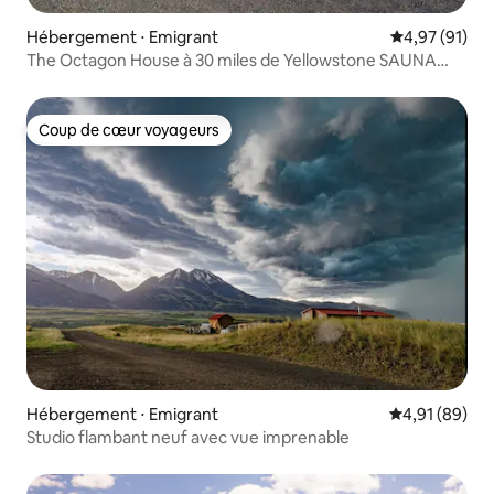
Hébergement ⋅ Emigrant
Évaluation mo
4,97 (91)
The Octagon House à 30 miles de Yellowstone SAUNA
SPA
Coup de cœur voyageurs
Coup de cœur voyageurs
Hébergement ⋅ Emigrant
Évaluation mo
4,91 (89)
Studio flambant neuf avec vue imprenable