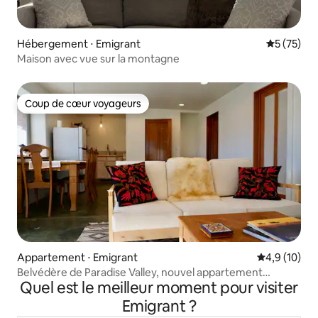
Hébergement ⋅ Emigrant
Évaluation
5 (75)
Maison avec vue sur la montagne
Coup de cœur voyageurs
Coup de cœur voyageurs
Appartement ⋅ Emigrant
Évaluation m
4,9 (10)
Belvédère de Paradise Valley, nouvel appartement
Quel est le meilleur moment pour visiter
confortable avec lit Queen Size
Emigrant ?