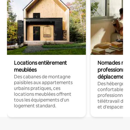
Locations entièrement
Nomades num
meublées
professionnel
déplacement
Des cabanes de montagne
paisibles aux appartements
Des hébergem
urbains pratiques, ces
confortables p
locations meublées offrent
professionnels
tous les équipements d'un
télétravail dis
logement standard.
et d'espaces de