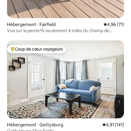
Hébergement ⋅ Fairfield
Évaluation mo
4,96 (71)
Vue sur la pente*À seulement 4 miles du champ de
bataille de Gettysburg*
Coup de cœur voyageurs
Coups de cœur voyageurs les plus appréciés
Hébergement ⋅ Gettysburg
Évaluation moy
4,91 (141)
Gettysburg 2 fois facile