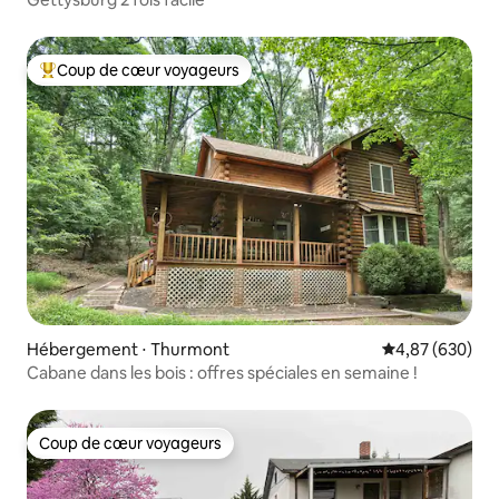
Coup de cœur voyageurs
Coups de cœur voyageurs les plus appréciés
Hébergement ⋅ Thurmont
Évaluation moy
4,87 (630)
Cabane dans les bois : offres spéciales en semaine !
Coup de cœur voyageurs
Coup de cœur voyageurs