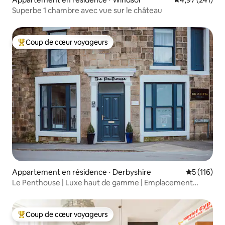
également à la gare de York. Il y a
Superbe 1 chambre avec vue sur le château
13 marches extérieures pour accéder à
l'appartement.
Coup de cœur voyageurs
Coups de cœur voyageurs les plus appréciés
Appartement en résidence ⋅ Derbyshire
Évaluation 
5 (116)
Le Penthouse | Luxe haut de gamme | Emplacement
central
Coup de cœur voyageurs
Coups de cœur voyageurs les plus appréciés