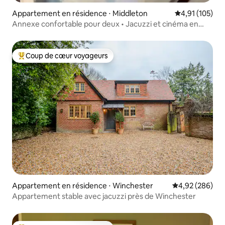
Appartement en résidence ⋅ Middleton
Évaluation moy
4,91 (105)
Annexe confortable pour deux • Jacuzzi et cinéma en
plein air
Coup de cœur voyageurs
Coups de cœur voyageurs les plus appréciés
Appartement en résidence ⋅ Winchester
Évaluation moy
4,92 (286)
Appartement stable avec jacuzzi près de Winchester