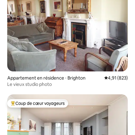
Appartement en résidence ⋅ Brighton
Évaluation moy
4,91 (823)
Le vieux studio photo
Coup de cœur voyageurs
Coups de cœur voyageurs les plus appréciés