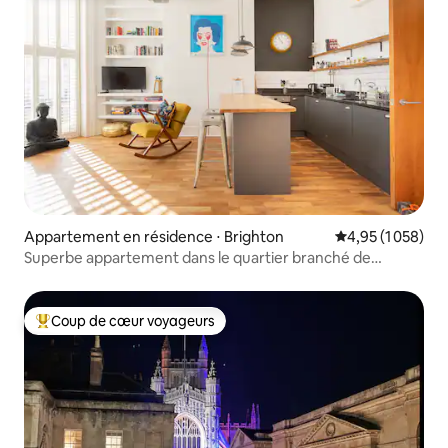
Appartement en résidence ⋅ Brighton
Évaluation moyen
4,95 (1 058)
Superbe appartement dans le quartier branché de
Kemptown
Coup de cœur voyageurs
Coups de cœur voyageurs les plus appréciés