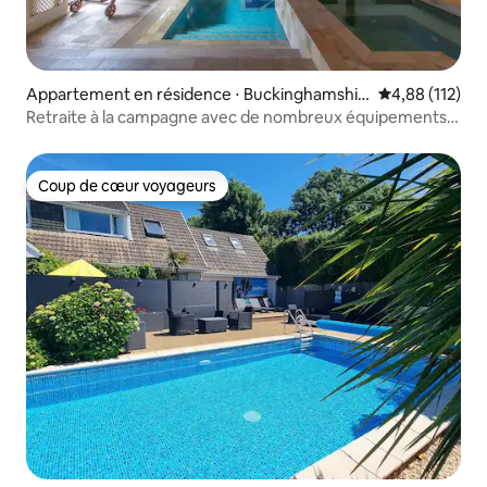
Appartement en résidence ⋅ Buckinghamshir
Évaluation moy
4,88 (112)
e
Retraite à la campagne avec de nombreux équipements
de loisirs
Coup de cœur voyageurs
Coup de cœur voyageurs