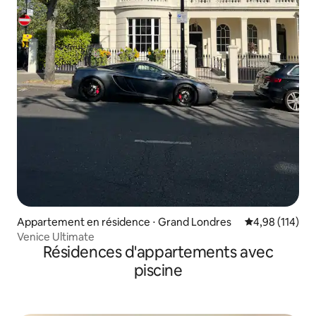
Appartement en résidence ⋅ Grand Londres
Évaluation moy
4,98 (114)
Venice Ultimate
Résidences d'appartements avec
piscine