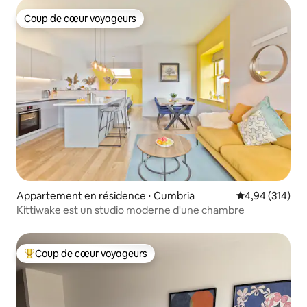
Coup de cœur voyageurs
Coup de cœur voyageurs
Appartement en résidence ⋅ Cumbria
Évaluation moy
4,94 (314)
Kittiwake est un studio moderne d'une chambre
Coup de cœur voyageurs
Coups de cœur voyageurs les plus appréciés