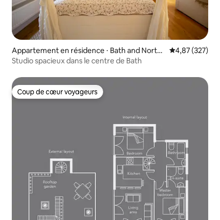
Appartement en résidence ⋅ Bath and North
Évaluation moy
4,87 (327)
East Somerset
Studio spacieux dans le centre de Bath
Coup de cœur voyageurs
Coup de cœur voyageurs