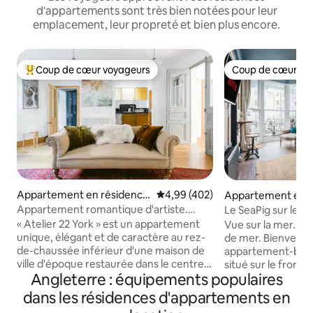
d'appartements sont très bien notées pour leur
emplacement, leur propreté et bien plus encore.
Coup de cœur voyageurs
Coup de cœur vo
Coups de cœur voyageurs les plus appréciés
Coup de cœur vo
Appartement en résidence
Évaluation moyenne sur la base 
4,99 (402)
Appartement en r
⋅ York
⋅ Brighton and Ho
Appartement romantique d'artiste.
Le SeaPig sur le f
Centre-ville. Parking gratuit.
Brighton
« Atelier 22 York » est un appartement
Vue sur la mer. Air
unique, élégant et de caractère au rez-
de mer. Bienvenue dans notre
de-chaussée inférieur d'une maison de
appartement-bout
ville d'époque restaurée dans le centre-
situé sur le fron
Angleterre : équipements populaires
ville de York. Décoré avec amour par ses
de Brighton, avec 
propriétaires artistes, il a été sélectionné
💫 Situé juste à côté de St James Street,
dans les résidences d'appartements en
par Alistair Sawday's Special Places to
avec un intérieur