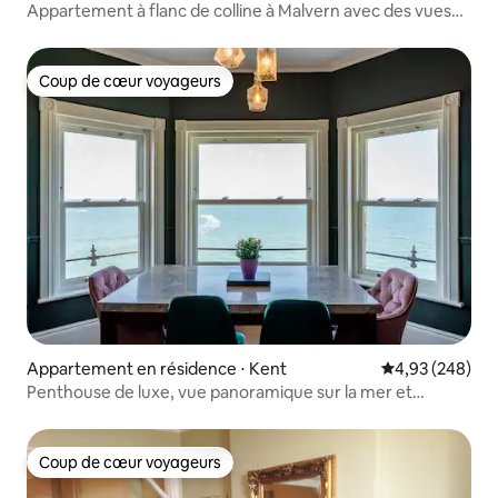
Appartement à flanc de colline à Malvern avec des vues
spectaculaires.
Coup de cœur voyageurs
Coup de cœur voyageurs
Appartement en résidence ⋅ Kent
Évaluation moy
4,93 (248)
Penthouse de luxe, vue panoramique sur la mer et
parking
Coup de cœur voyageurs
Coup de cœur voyageurs