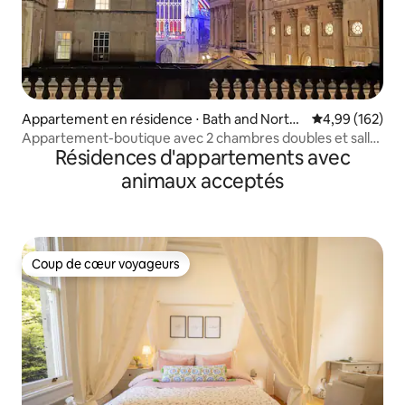
Appartement en résidence ⋅ Bath and North
Évaluation moy
4,99 (162)
East Somerset
Appartement-boutique avec 2 chambres doubles et salle
Résidences d'appartements avec
de bain centrale
animaux acceptés
Coup de cœur voyageurs
Coup de cœur voyageurs