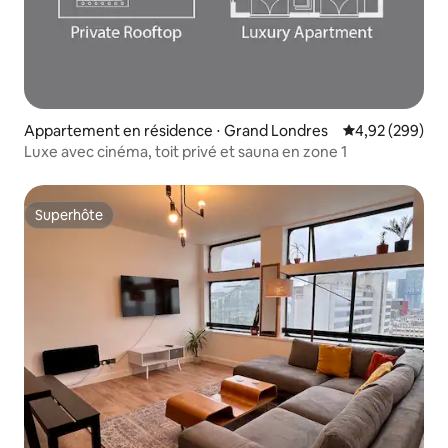
Appartement en résidence ⋅ Grand Londres
Évaluation moy
4,92 (299)
Luxe avec cinéma, toit privé et sauna en zone 1
Superhôte
Superhôte