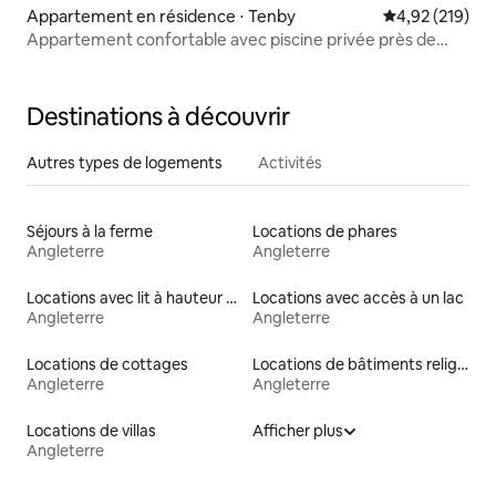
Appartement en résidence ⋅ Tenby
Évaluation moy
4,92 (219)
Appartement confortable avec piscine privée près de
Tenby
Destinations à découvrir
Autres types de logements
Activités
Séjours à la ferme
Locations de phares
Angleterre
Angleterre
Locations avec lit à hauteur adaptée
Locations avec accès à un lac
Angleterre
Angleterre
Locations de cottages
Locations de bâtiments religieux
Angleterre
Angleterre
Locations de villas
Afficher plus
Angleterre