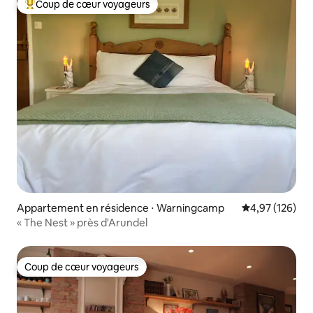
Coup de cœur voyageurs
Coups de cœur voyageurs les plus appréciés
Appartement en résidence ⋅ Warningcamp
Évaluation moy
4,97 (126)
« The Nest » près d'Arundel
Coup de cœur voyageurs
Coup de cœur voyageurs