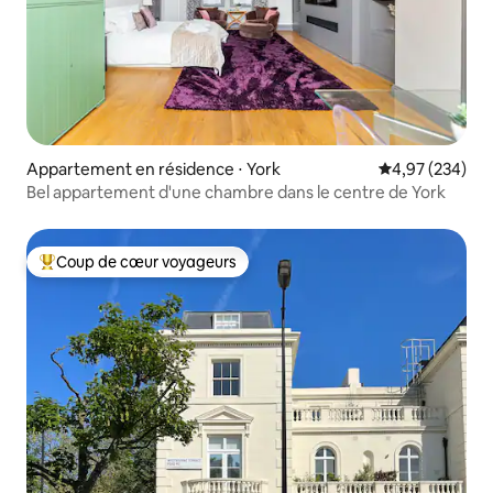
Appartement en résidence ⋅ York
Évaluation moy
4,97 (234)
Bel appartement d'une chambre dans le centre de York
Coup de cœur voyageurs
Coups de cœur voyageurs les plus appréciés