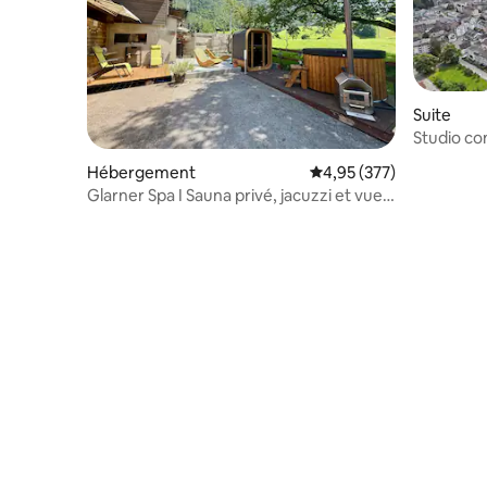
Suite
Studio co
Hébergement
Évaluation moyenne sur 
4,95 (377)
Glarner Spa I Sauna privé, jacuzzi et vue
sur les Alpes