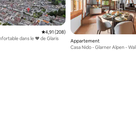
Évaluation moyenne sur la base de 208 commen
4,91 (208)
nfortable dans le ❤ de Glaris
Appartement
Casa Nido - Glarner Alpen - Wa
la base de 377 commentaires : 4,95 sur 5
Workation