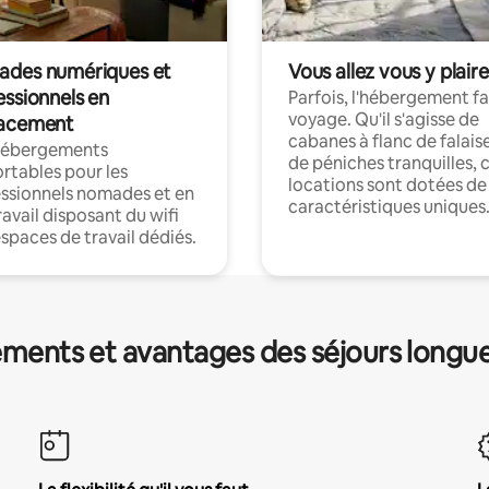
des numériques et
Vous allez vous y plaire
essionnels en
Parfois, l'hébergement fai
voyage. Qu'il s'agisse de
acement
cabanes à flanc de falais
hébergements
de péniches tranquilles, 
rtables pour les
locations sont dotées de
ssionnels nomades et en
caractéristiques uniques
ravail disposant du wifi
espaces de travail dédiés.
ments et avantages des séjours longu