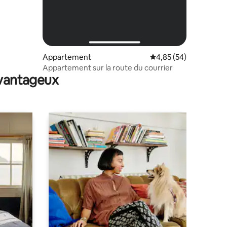
Appartement
Évaluation moyenne su
4,85 (54)
Appartement sur la route du courrier
avantageux