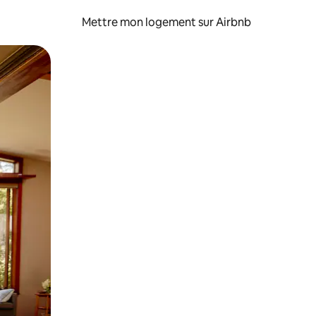
Mettre mon logement sur Airbnb
sant glisser.