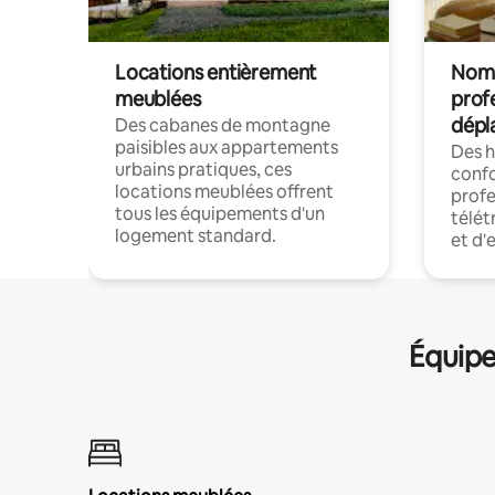
Locations entièrement
Noma
meublées
prof
dépl
Des cabanes de montagne
paisibles aux appartements
Des 
urbains pratiques, ces
confo
locations meublées offrent
profe
tous les équipements d'un
télét
logement standard.
et d'
Équipe