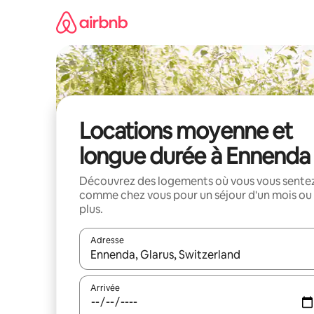
Aller
directement
au
contenu
Locations moyenne et
longue durée à Ennenda
Découvrez des logements où vous vous sente
comme chez vous pour un séjour d'un mois ou
plus.
Adresse
Lorsque les résultats s'affichent, utilisez les flèc
Arrivée