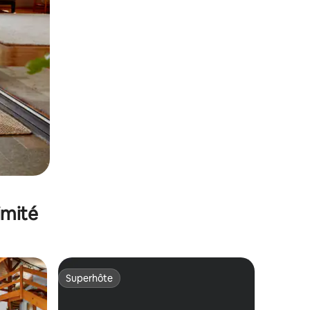
imité
Superhôte
lus appréciés
Superhôte