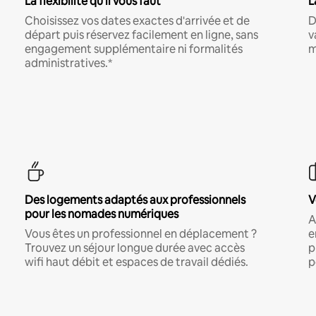
La flexibilité qu'il vous faut
L
Choisissez vos dates exactes d'arrivée et de
D
départ puis réservez facilement en ligne, sans
v
engagement supplémentaire ni formalités
m
administratives.*
Des logements adaptés aux professionnels
V
pour les nomades numériques
A
Vous êtes un professionnel en déplacement ?
e
Trouvez un séjour longue durée avec accès
p
wifi haut débit et espaces de travail dédiés.
p