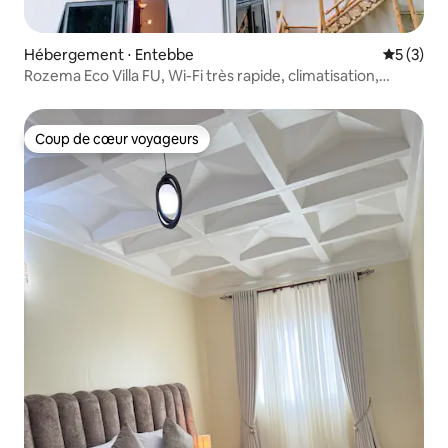
Hébergement ⋅ Entebbe
Évaluatio
5 (3)
Rozema Eco Villa FU, Wi-Fi très rapide, climatisation,
intimité
Coup de cœur voyageurs
Coup de cœur voyageurs