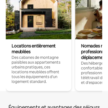
Locations entièrement
Nomades num
meublées
professionnel
déplacement
Des cabanes de montagne
paisibles aux appartements
Des hébergem
urbains pratiques, ces
confortables p
locations meublées offrent
professionnels
tous les équipements d'un
télétravail dis
logement standard.
et d'espaces de
Équipements et avantages des séjours