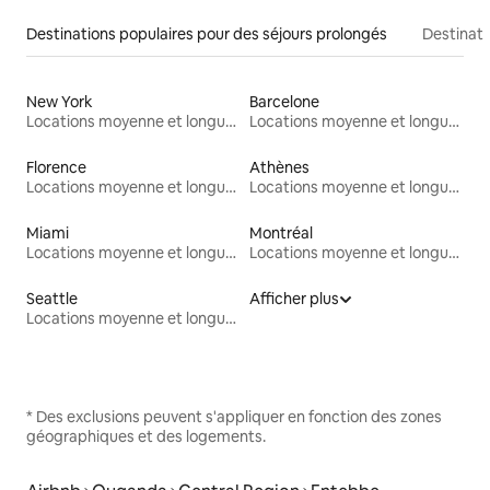
Destinations populaires pour des séjours prolongés
Destinati
New York
Barcelone
Locations moyenne et longue durée
Locations moyenne et longue durée
Florence
Athènes
Locations moyenne et longue durée
Locations moyenne et longue durée
Miami
Montréal
Locations moyenne et longue durée
Locations moyenne et longue durée
Seattle
Afficher plus
Locations moyenne et longue durée
* Des exclusions peuvent s'appliquer en fonction des zones
géographiques et des logements.