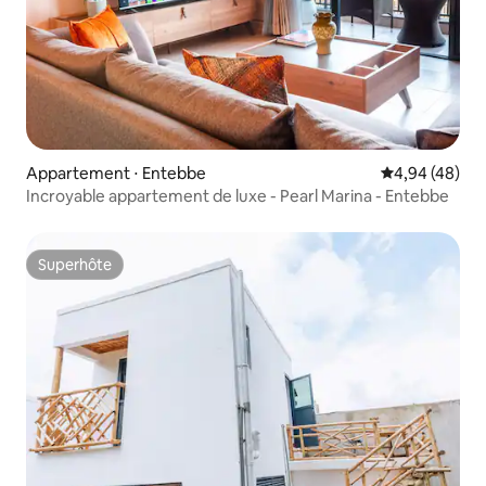
Appartement ⋅ Entebbe
Évaluation mo
4,94 (48)
Incroyable appartement de luxe - Pearl Marina - Entebbe
Superhôte
Superhôte