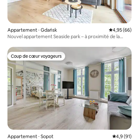
Appartement ⋅ Gdańsk
Évaluation mo
4,95 (66)
Nouvel appartement Seaside park – à proximité de la
plage
Coup de cœur voyageurs
Coup de cœur voyageurs
Appartement ⋅ Sopot
Évaluation m
4,9 (91)