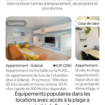
bien notés en termes d'emplacement, de propreté et
plus encore.
Superhôte
Coup de cœur vo
Superhôte
Coup de cœur vo
Appartement ⋅ So
Appartement ⋅ Gdańsk
Évaluation moyenne sur la base 
4,81 (206)
Studio 4e étage
Appartement confortable sur la PLAGE |
Gdansk | Parking gratuit
Appartement confo
Un appartement de luxe de 1 chambre
Sopot situé dans 
situé à Gdansk - Przymorze. Télévision
un grand jardin. Le
3D à écran plat et home cinéma. WI-FI
4ème étage, mal
ultra-rapide de 300 Mo/sec disponible.
Équipements populaires dans les
ascenseur, mais la
L'appartement est entièrement équipé
devrait compenser
avec tout ce dont vous avez besoin pour
locations avec accès à la plage à
inconvénient :) L
un excellent séjour. Parfaitement relié