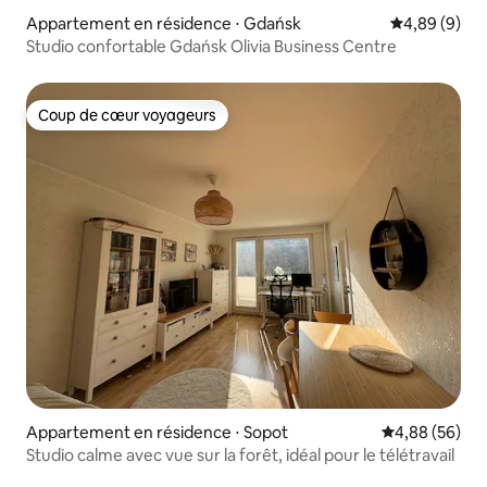
Appartement en résidence ⋅ Gdańsk
Évaluation m
4,89 (9)
Studio confortable Gdańsk Olivia Business Centre
Coup de cœur voyageurs
Coup de cœur voyageurs
Appartement en résidence ⋅ Sopot
Évaluation mo
4,88 (56)
Studio calme avec vue sur la forêt, idéal pour le télétravail