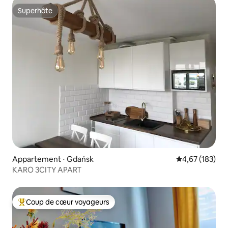
Superhôte
Superhôte
Appartement ⋅ Gdańsk
Évaluation moy
4,67 (183)
KARO 3CITY APART
Coup de cœur voyageurs
Coups de cœur voyageurs les plus appréciés