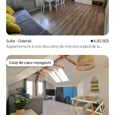
Suite ⋅ Gdańsk
Évaluation mo
4,92 (83)
Appartement à une douzaine de minutes à pied de la
plage de Jelitkowo
Coup de cœur voyageurs
Coup de cœur voyageurs