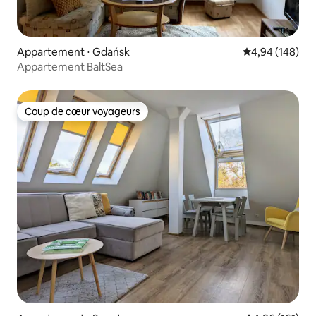
Appartement ⋅ Gdańsk
Évaluation moy
4,94 (148)
Appartement BaltSea
Coup de cœur voyageurs
Coup de cœur voyageurs