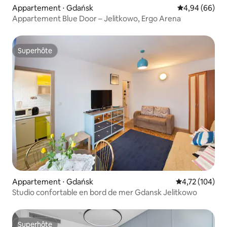
Appartement ⋅ Gdańsk
Évaluation mo
4,94 (66)
Appartement Blue Door – Jelitkowo, Ergo Arena
Superhôte
Superhôte
Appartement ⋅ Gdańsk
Évaluation moy
4,72 (104)
Studio confortable en bord de mer Gdansk Jelitkowo
Superhôte