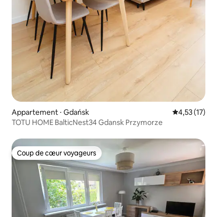
Appartement ⋅ Gdańsk
Évaluation mo
4,53 (17)
TOTU HOME BalticNest34 Gdansk Przymorze
Coup de cœur voyageurs
Coup de cœur voyageurs