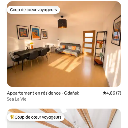
Coup de cœur voyageurs
Coup de cœur voyageurs
Appartement en résidence ⋅ Gdańsk
Évaluation m
4,86 (7)
Sea La Vie
Coup de cœur voyageurs
Coups de cœur voyageurs les plus appréciés