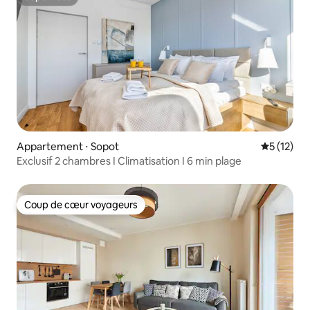
Superhôte
Appartement ⋅ Sopot
Évaluation
5 (12)
Exclusif 2 chambres I Climatisation I 6 min plage
Coup de cœur voyageurs
Coup de cœur voyageurs