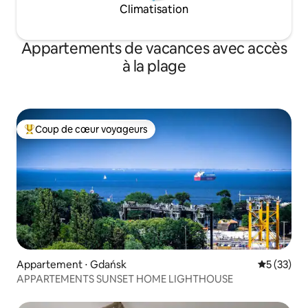
Climatisation
Appartements de vacances avec accès
à la plage
Coup de cœur voyageurs
Coups de cœur voyageurs les plus appréciés
Appartement ⋅ Gdańsk
Évaluation
5 (33)
APPARTEMENTS SUNSET HOME LIGHTHOUSE