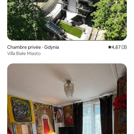
Chambre privée ⋅ Gdynia
Évaluation m
4,67 (3)
Villa Białe Miasto