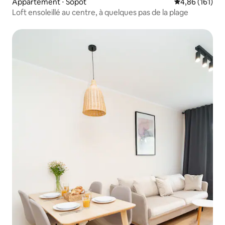
Appartement ⋅ Sopot
Évaluation moy
4,86 (161)
Loft ensoleillé au centre, à quelques pas de la plage