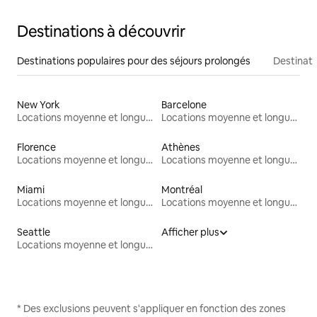
Destinations à découvrir
Destinations populaires pour des séjours prolongés
Destinati
New York
Barcelone
Locations moyenne et longue durée
Locations moyenne et longue durée
Florence
Athènes
Locations moyenne et longue durée
Locations moyenne et longue durée
Miami
Montréal
Locations moyenne et longue durée
Locations moyenne et longue durée
Seattle
Afficher plus
Locations moyenne et longue durée
* Des exclusions peuvent s'appliquer en fonction des zones