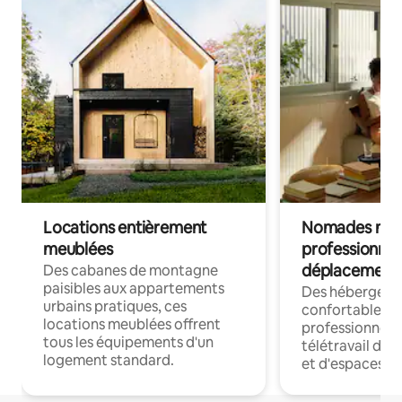
Locations entièrement
Nomades num
meublées
professionnel
déplacement
Des cabanes de montagne
paisibles aux appartements
Des hébergem
urbains pratiques, ces
confortables p
locations meublées offrent
professionnels
tous les équipements d'un
télétravail dis
logement standard.
et d'espaces de