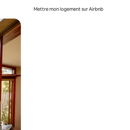
Mettre mon logement sur Airbnb
sant glisser.