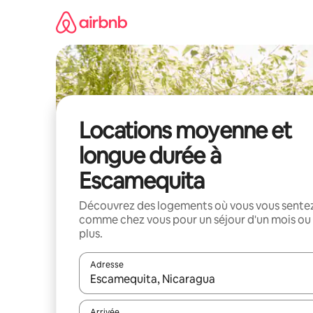
Aller
directement
au
contenu
Locations moyenne et
longue durée à
Escamequita
Découvrez des logements où vous vous sente
comme chez vous pour un séjour d'un mois ou
plus.
Adresse
Lorsque les résultats s'affichent, utilisez les flèc
Arrivée