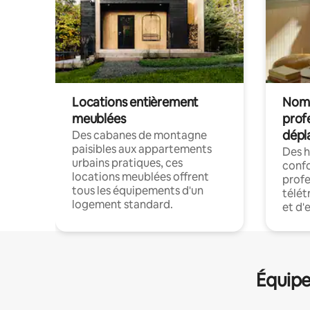
Locations entièrement
Noma
meublées
prof
dépl
Des cabanes de montagne
paisibles aux appartements
Des 
urbains pratiques, ces
confo
locations meublées offrent
profe
tous les équipements d'un
télét
logement standard.
et d'
Équipe