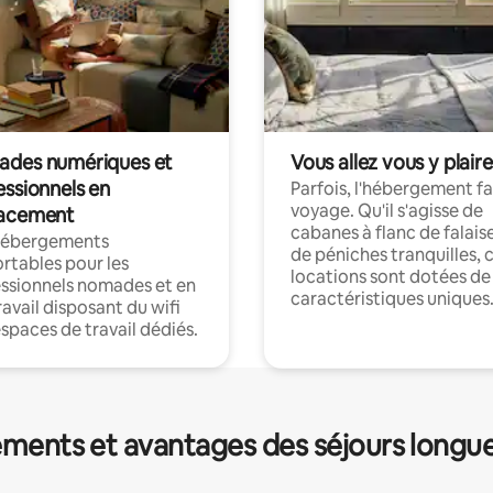
des numériques et
Vous allez vous y plaire
essionnels en
Parfois, l'hébergement fai
voyage. Qu'il s'agisse de
acement
cabanes à flanc de falais
hébergements
de péniches tranquilles, 
rtables pour les
locations sont dotées de
ssionnels nomades et en
caractéristiques uniques
ravail disposant du wifi
espaces de travail dédiés.
ments et avantages des séjours longu