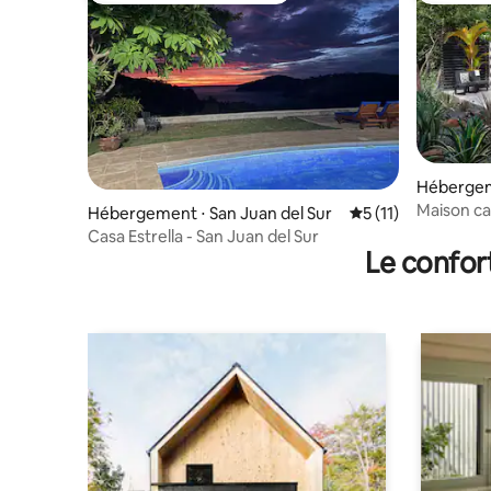
Hébergem
Maison c
Hébergement ⋅ San Juan del Sur
Évaluation moyenne
5 (11)
Casa Estrella - San Juan del Sur
Le confor