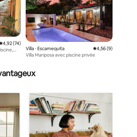
Évaluation moyenne sur la base de 74 commentaires : 4,92 sur 5
4,92 (74)
Villa ⋅ Escamequita
Évaluation moyenne s
4,56 (9)
scine,
ntaires : 4,86 sur 5
Villa Mariposa avec piscine privée
avantageux