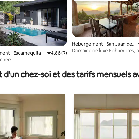
Hébergement ⋅ San Juan del
Sur
Domaine de luxe 5 chambres, pi
ent ⋅ Escamequita
Évaluation moyenne sur la base de 7 comme
4,86 (7)
expérience hôtelière
achée
 sur la base de 11 commentaires : 5 sur 5
t d'un chez-soi et des tarifs mensuels 