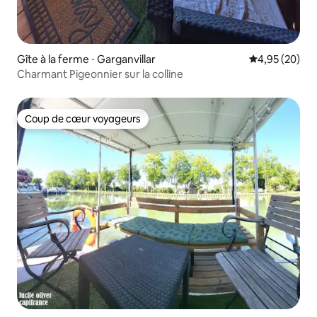
Gîte à la ferme ⋅ Garganvillar
Évaluation mo
4,95 (20)
Charmant Pigeonnier sur la colline
Coup de cœur voyageurs
Coup de cœur voyageurs