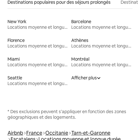
Destinations populaires pour des séjours prolongés
Destinati
New York
Barcelone
Locations moyenne et longue durée
Locations moyenne et longue durée
Florence
Athènes
Locations moyenne et longue durée
Locations moyenne et longue durée
Miami
Montréal
Locations moyenne et longue durée
Locations moyenne et longue durée
Seattle
Afficher plus
Locations moyenne et longue durée
* Des exclusions peuvent s'appliquer en fonction des zones
géographiques et des logements.
Airbnb
France
Occitanie
Tarn-et-Garonne
Escatalens
Locations moyenne et longue durée