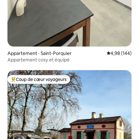
Appartement ⋅ Saint-Porquier
Évaluation moy
4,98 (144)
Appartement cosy et équipé
Coup de cœur voyageurs
Coups de cœur voyageurs les plus appréciés