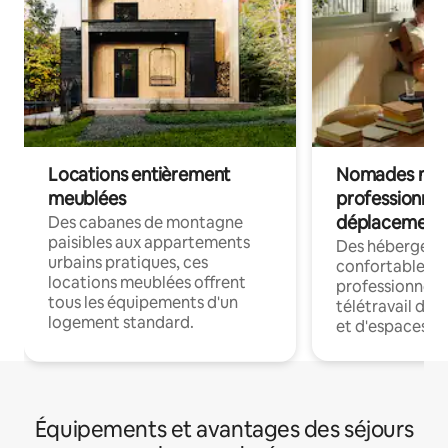
Locations entièrement
Nomades num
meublées
professionnel
déplacement
Des cabanes de montagne
paisibles aux appartements
Des hébergem
urbains pratiques, ces
confortables p
locations meublées offrent
professionnels
tous les équipements d'un
télétravail dis
logement standard.
et d'espaces de
Équipements et avantages des séjours