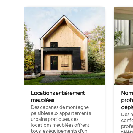
Locations entièrement
Noma
meublées
prof
dépl
Des cabanes de montagne
paisibles aux appartements
Des 
urbains pratiques, ces
confo
locations meublées offrent
profe
tous les équipements d'un
télét