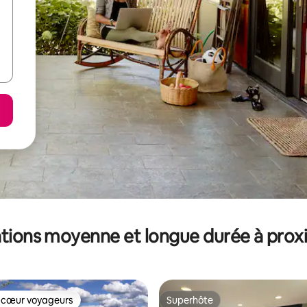
tions moyenne et longue durée à prox
 cœur voyageurs
Superhôte
 cœur voyageurs
Superhôte