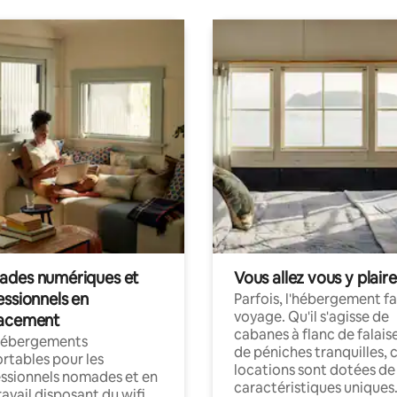
des numériques et
Vous allez vous y plaire
essionnels en
Parfois, l'hébergement fai
voyage. Qu'il s'agisse de
acement
cabanes à flanc de falais
hébergements
de péniches tranquilles, 
rtables pour les
locations sont dotées de
ssionnels nomades et en
caractéristiques uniques
ravail disposant du wifi