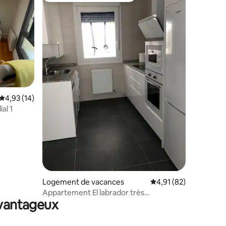
taires : 4,86 sur 5
Évaluation moyenne sur la base de 14 commentaires : 4,93 sur 5
4,93 (14)
al 1
Logement de vacances
Évaluation moyenne su
4,91 (82)
Appartement El labrador très
avantageux
confortable venez nous voir