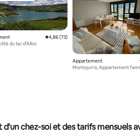
ment
Évaluation moyenne sur la base de 73 commen
4,86 (73)
ôté du lac d'Alloz
 la base de 101 commentaires : 4,92 sur 5
Appartement
Montejurra, Appartement famili
t d'un chez-soi et des tarifs mensuels 