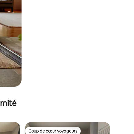
imité
Coup de cœur voyageurs
Coup de cœur voyageurs