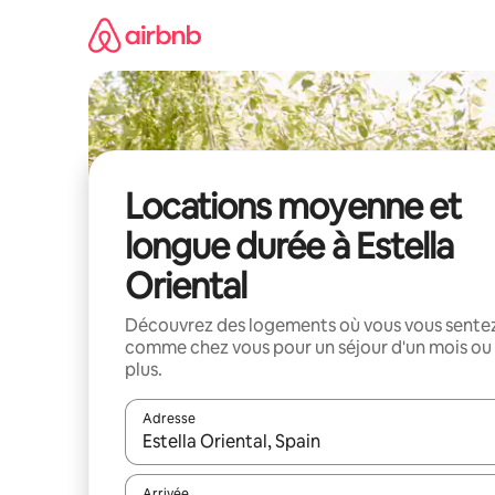
Aller
directement
au
contenu
Locations moyenne et
longue durée à Estella
Oriental
Découvrez des logements où vous vous sente
comme chez vous pour un séjour d'un mois ou
plus.
Adresse
Lorsque les résultats s'affichent, utilisez les flèc
Arrivée