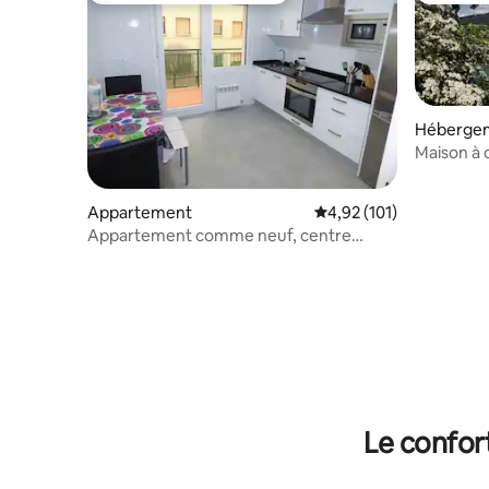
Héberge
Maison à c
Appartement
Évaluation moyenne sur
4,92 (101)
Appartement comme neuf, centre
d'Estella
Le confor