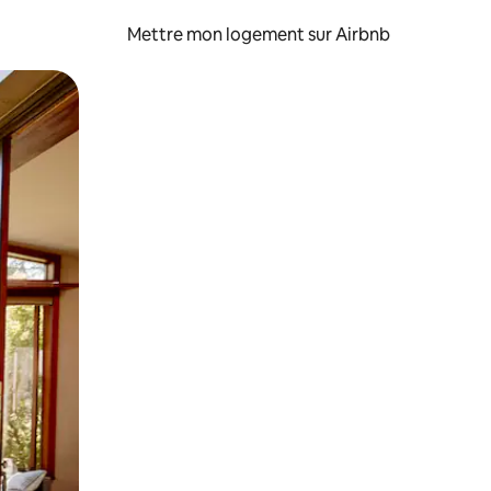
Mettre mon logement sur Airbnb
sant glisser.