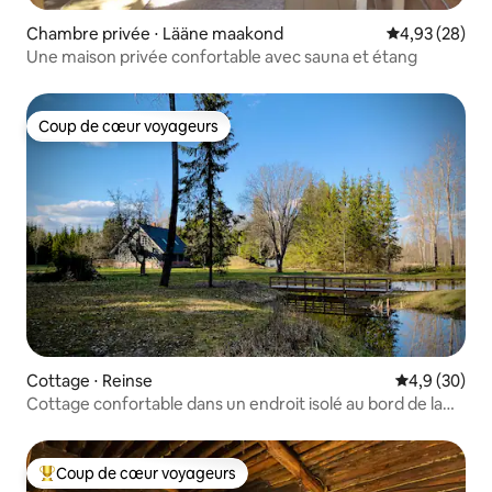
Chambre privée ⋅ Lääne maakond
Évaluation mo
4,93 (28)
Une maison privée confortable avec sauna et étang
Coup de cœur voyageurs
Coup de cœur voyageurs
Cottage ⋅ Reinse
Évaluation m
4,9 (30)
Cottage confortable dans un endroit isolé au bord de la
rivière
Coup de cœur voyageurs
Coups de cœur voyageurs les plus appréciés