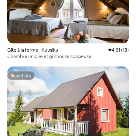
Gîte à la ferme ⋅ Kuusiku
Évaluation mo
4,61 (18)
Chambre unique et grillhouse spacieuse
Superhôte
Superhôte