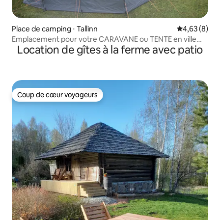
Place de camping ⋅ Tallinn
Évaluation m
4,63 (8)
Emplacement pour votre CARAVANE ou TENTE en ville
Location de gîtes à la ferme avec patio
(Nõmme)
Coup de cœur voyageurs
Coup de cœur voyageurs