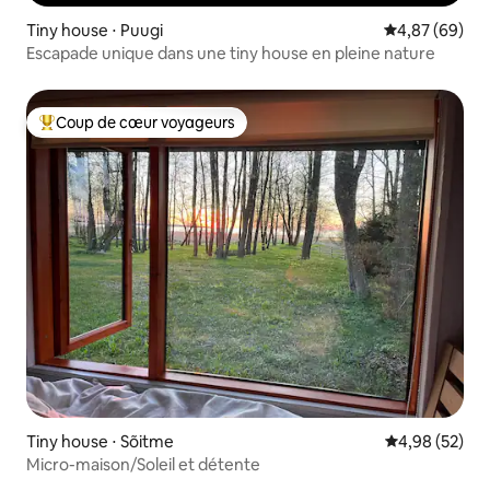
Tiny house ⋅ Puugi
Évaluation mo
4,87 (69)
Escapade unique dans une tiny house en pleine nature
Coup de cœur voyageurs
Coups de cœur voyageurs les plus appréciés
Tiny house ⋅ Sõitme
Évaluation mo
4,98 (52)
Micro-maison/Soleil et détente