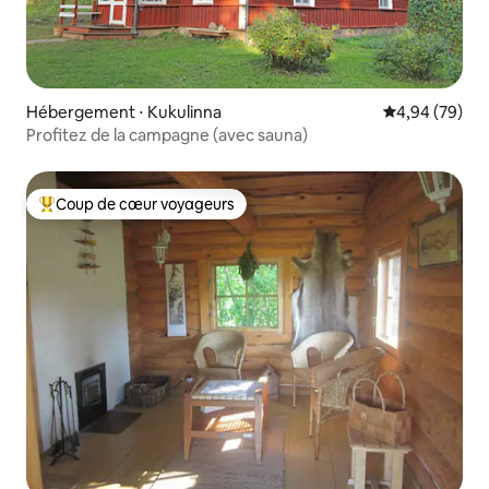
Hébergement ⋅ Kukulinna
Évaluation mo
4,94 (79)
Profitez de la campagne (avec sauna)
Coup de cœur voyageurs
Coups de cœur voyageurs les plus appréciés