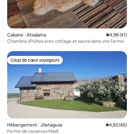
Cabane ⋅ Atsalama
Évaluation mo
4,98 (41)
Chambre d'hôtes avec cottage et sauna dans une ferme
Coup de cœur voyageurs
Coup de cœur voyageurs
Hébergement ⋅ Jõetaguse
Évaluation mo
4,82 (45)
Ferme de vacances Madi