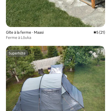
Gîte à la ferme ⋅ Maasi
Évaluation
5 (21)
Ferme à Lõuka
Superhôte
Superhôte