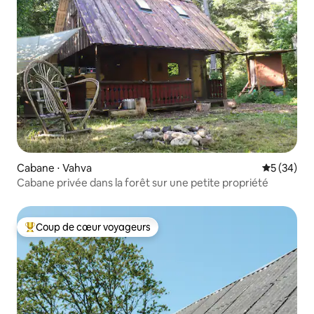
Cabane ⋅ Vahva
Évaluation
5 (34)
Cabane privée dans la forêt sur une petite propriété
Coup de cœur voyageurs
Coups de cœur voyageurs les plus appréciés