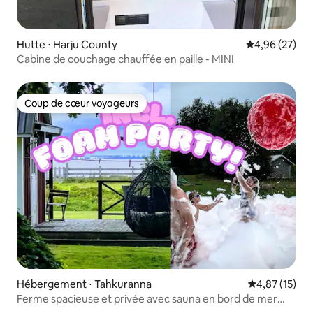
Hutte ⋅ Harju County
Évaluation mo
4,96 (27)
Cabine de couchage chauffée en paille - MINI
Coup de cœur voyageurs
Coup de cœur voyageurs
Hébergement ⋅ Tahkuranna
Évaluation mo
4,87 (15)
Ferme spacieuse et privée avec sauna en bord de mer
pour la famille