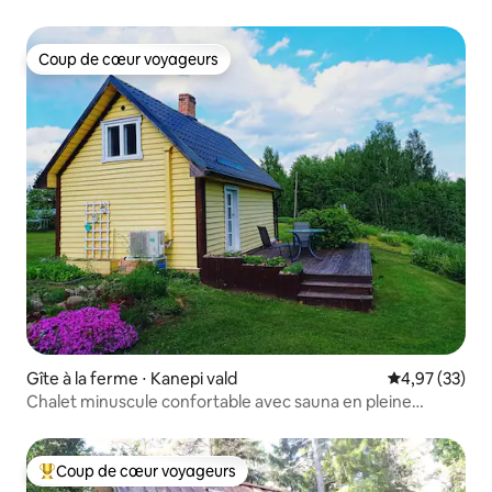
Coup de cœur voyageurs
Coup de cœur voyageurs
Gîte à la ferme ⋅ Kanepi vald
Évaluation mo
4,97 (33)
Chalet minuscule confortable avec sauna en pleine
campagne
Coup de cœur voyageurs
Coups de cœur voyageurs les plus appréciés