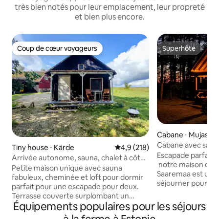
très bien notés pour leur emplacement, leur propreté
et bien plus encore.
Coup de cœur voyageurs
Superhôte
Coup de cœur voyageurs
Superhôte
Cabane ⋅ Mujaste
Cabane avec sauna
Tiny house ⋅ Kärde
Évaluation moyenne sur la base
4,9 (218)
nature – Escapad
Escapade parfaite
Arrivée autonome, sauna, chalet à côté
notre maison de v
de la réserve naturelle
Petite maison unique avec sauna
Saaremaa est un e
fabuleux, cheminée et loft pour dormir
séjourner pour no
parfait pour une escapade pour deux.
profiter de la nature pa
Terrasse couverte surplombant un
vous dans un chale
Équipements populaires pour les séjours
pâturage avec du bétail écossais. Il y a du
cœur de la forêt, 
matériel de barbecue, une kitchenette,