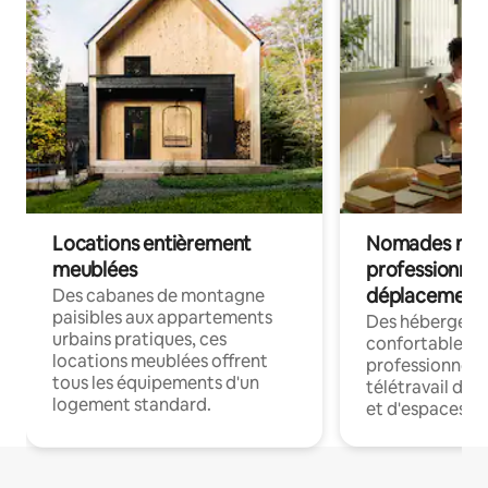
Locations entièrement
Nomades num
meublées
professionnel
déplacement
Des cabanes de montagne
paisibles aux appartements
Des hébergem
urbains pratiques, ces
confortables p
locations meublées offrent
professionnels
tous les équipements d'un
télétravail dis
logement standard.
et d'espaces de