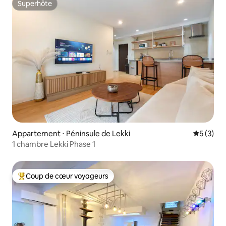
Superhôte
Superhôte
Appartement ⋅ Péninsule de Lekki
Évaluatio
5 (3)
1 chambre Lekki Phase 1
Coup de cœur voyageurs
Coups de cœur voyageurs les plus appréciés