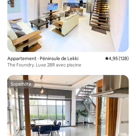
Appartement ⋅ Péninsule de Lekki
Évaluation moy
4,95 (128)
The Foundry. Luxe 2BR avec piscine
Superhôte
Superhôte