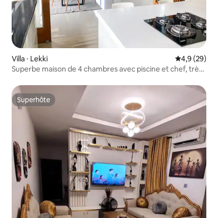
Villa ⋅ Lekki
Évaluation m
4,9 (29)
Superbe maison de 4 chambres avec piscine et chef, très
bon état
Superhôte
Superhôte