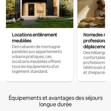
Locations entièrement
Nomades num
meublées
professionnel
déplacement
Des cabanes de montagne
paisibles aux appartements
Des hébergem
urbains pratiques, ces
confortables p
locations meublées offrent
professionnels
tous les équipements d'un
télétravail dis
logement standard.
et d'espaces de
Équipements et avantages des séjours
longue durée