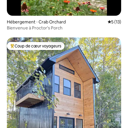
Hébergement ⋅ Crab Orchard
Évaluation
5 (13)
Bienvenue à Proctor's Porch
Coup de cœur voyageurs
Coups de cœur voyageurs les plus appréciés