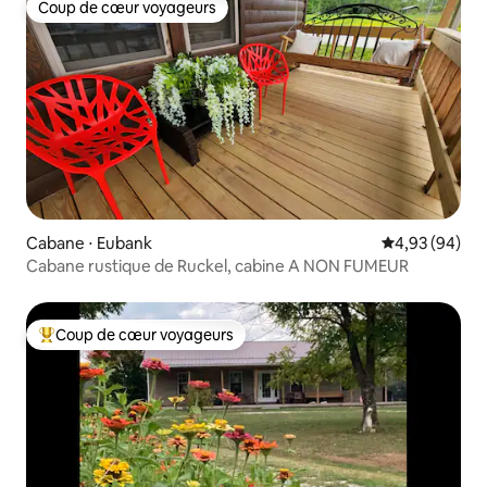
Coup de cœur voyageurs
Coup de cœur voyageurs
Cabane ⋅ Eubank
Évaluation mo
4,93 (94)
Cabane rustique de Ruckel, cabine A NON FUMEUR
Coup de cœur voyageurs
Coups de cœur voyageurs les plus appréciés