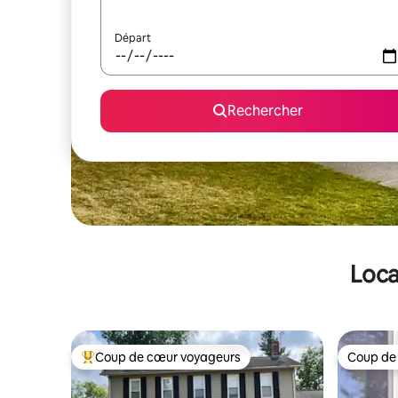
Départ
Rechercher
Loca
Coup de cœur voyageurs
Coup de
Coups de cœur voyageurs les plus appréciés
Coup de