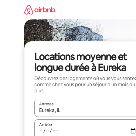
Aller
directement
au
contenu
Locations moyenne et
longue durée à Eureka
Découvrez des logements où vous vous sente
comme chez vous pour un séjour d'un mois ou
plus.
Adresse
Lorsque les résultats s'affichent, utilisez les flèc
Arrivée