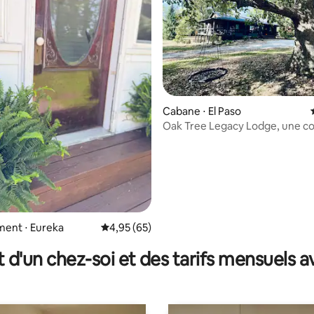
 la base de 67 commentaires : 4,96 sur 5
Cabane ⋅ El Paso
Oak Tree Legacy Lodge, une co
retraite dans un chalet en rond
ent ⋅ Eureka
Évaluation moyenne sur la base de 65 commen
4,95 (65)
t d'un chez-soi et des tarifs mensuels 