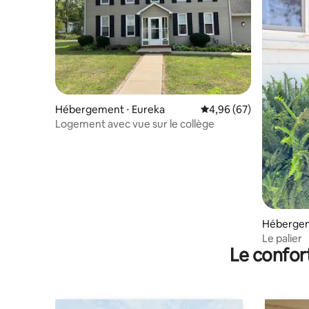
Hébergement ⋅ Eureka
Évaluation moyenne sur
4,96 (67)
Logement avec vue sur le collège
Hébergem
Le palier
Le confor