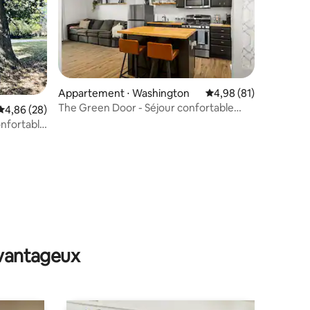
Appartement ⋅ Washington
Évaluation moyenne su
4,98 (81)
The Green Door - Séjour confortable
Évaluation moyenne sur la base de 28 commentaires : 4,86 sur 5
4,86 (28)
près de The Square, pubs et café
nfortable
ins
taires : 4,95 sur 5
avantageux