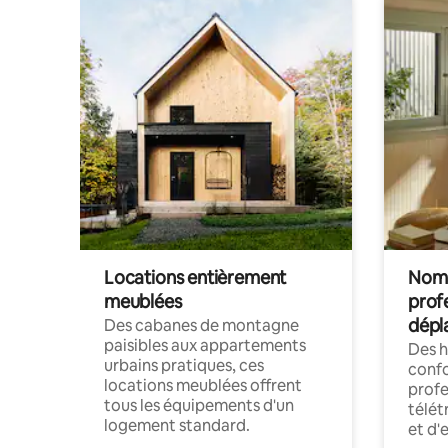
Locations entièrement
Noma
meublées
prof
dépl
Des cabanes de montagne
paisibles aux appartements
Des 
urbains pratiques, ces
confo
locations meublées offrent
profe
tous les équipements d'un
télét
logement standard.
et d'