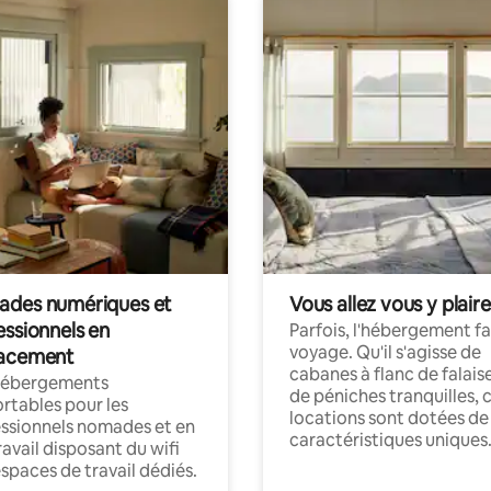
des numériques et
Vous allez vous y plaire
essionnels en
Parfois, l'hébergement fai
voyage. Qu'il s'agisse de
acement
cabanes à flanc de falais
hébergements
de péniches tranquilles, 
rtables pour les
locations sont dotées de
ssionnels nomades et en
caractéristiques uniques
ravail disposant du wifi
espaces de travail dédiés.