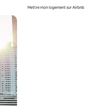
Mettre mon logement sur Airbnb
sant glisser.