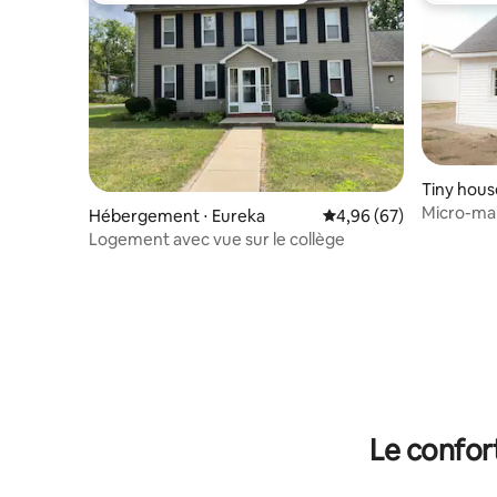
Tiny hous
Micro-ma
Hébergement ⋅ Eureka
Évaluation moyenne sur
4,96 (67)
loft – Eure
Logement avec vue sur le collège
Le confor