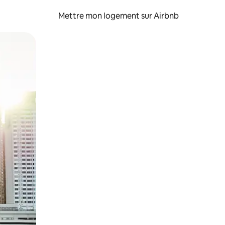
Mettre mon logement sur Airbnb
sant glisser.