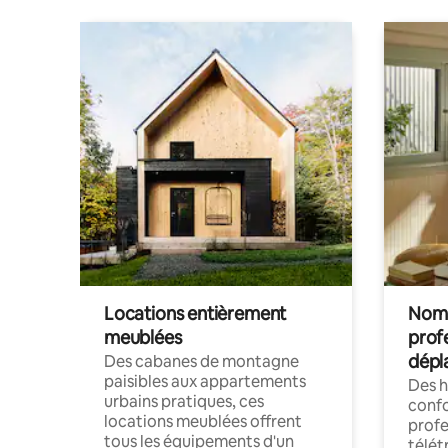
Locations entièrement
Noma
meublées
prof
dépl
Des cabanes de montagne
paisibles aux appartements
Des 
urbains pratiques, ces
confo
locations meublées offrent
profe
tous les équipements d'un
télét