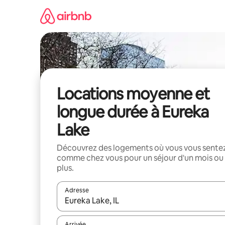
Aller
directement
au
contenu
Locations moyenne et
longue durée à Eureka
Lake
Découvrez des logements où vous vous sente
comme chez vous pour un séjour d'un mois ou
plus.
Adresse
Lorsque les résultats s'affichent, utilisez les flèc
Arrivée