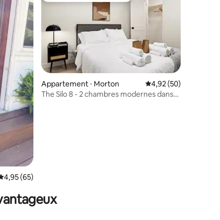
taires : 4,94 sur 5
Appartement ⋅ Morton
Évaluation moyenne su
4,92 (50)
The Silo 8 - 2 chambres modernes dans
un quartier calme
Évaluation moyenne sur la base de 65 commentaires : 4,95 sur 5
4,95 (65)
avantageux