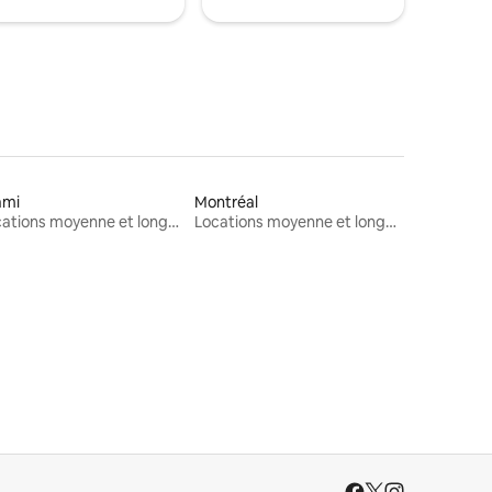
ami
Montréal
Locations moyenne et longue durée
Locations moyenne et longue durée