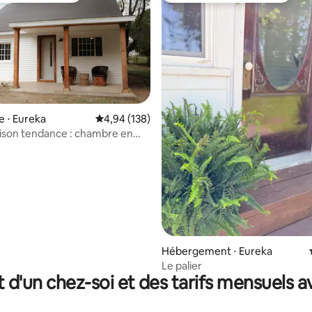
e ⋅ Eureka
Évaluation moyenne sur la base de 138 commen
4,94 (138)
ison tendance : chambre en
 la base de 67 commentaires : 4,96 sur 5
ka, Illinois
Hébergement ⋅ Eureka
Le palier
t d'un chez-soi et des tarifs mensuels 