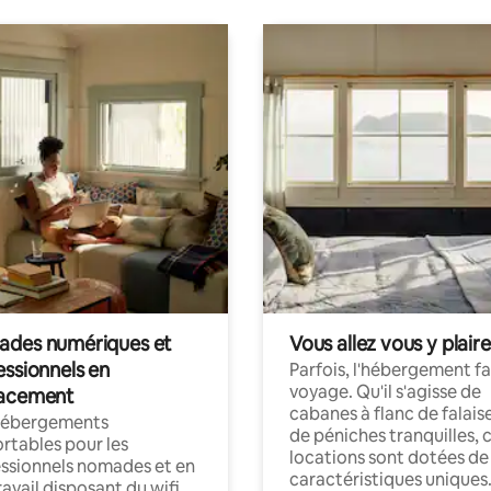
des numériques et
Vous allez vous y plaire
essionnels en
Parfois, l'hébergement fai
voyage. Qu'il s'agisse de
acement
cabanes à flanc de falais
hébergements
de péniches tranquilles, 
rtables pour les
locations sont dotées de
ssionnels nomades et en
caractéristiques uniques
ravail disposant du wifi