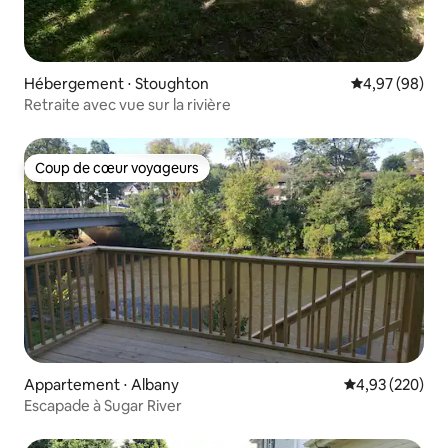
Hébergement ⋅ Stoughton
Évaluation mo
4,97 (98)
Retraite avec vue sur la rivière
Coup de cœur voyageurs
Coup de cœur voyageurs
Appartement ⋅ Albany
Évaluation moy
4,93 (220)
Escapade à Sugar River