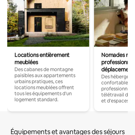
Locations entièrement
Nomades num
meublées
professionnel
déplacement
Des cabanes de montagne
paisibles aux appartements
Des hébergem
urbains pratiques, ces
confortables p
locations meublées offrent
professionnels
tous les équipements d'un
télétravail dis
logement standard.
et d'espaces de
Équipements et avantages des séjours