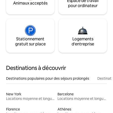
Espace de travail
Animaux acceptés
pour ordinateur
Stationnement
Logements
gratuit sur place
d'entreprise
Destinations à découvrir
Destinations populaires pour des séjours prolongés
Destinati
New York
Barcelone
Locations moyenne et longue durée
Locations moyenne et longue durée
Florence
Athènes